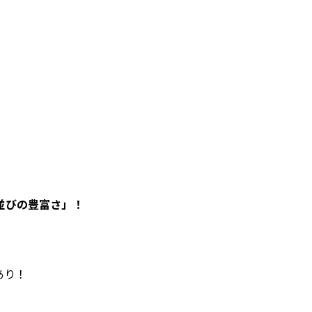
並びの豊富さ」！
あり！