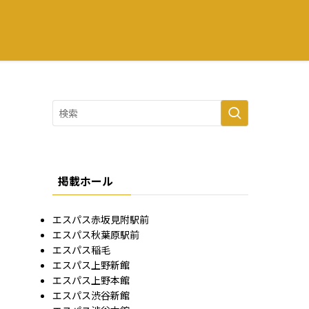
掲載ホール
エスパス赤坂見附駅前
エスパス秋葉原駅前
エスパス稲毛
エスパス上野新館
エスパス上野本館
エスパス渋谷新館