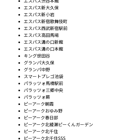
エスパス渋谷本館
エスパス新大久保
エスパス新小岩
エスパス新宿歌舞伎町
エスパス西武新宿駅前
エスパス高田馬場
エスパス溝の口新館
エスパス溝の口本館
キング世田谷
グランパ大久保
グランパ中野
スマートプレゴ池袋
パラッツォ馬橋駅前
パラッツォ三郷中央
パラッツォ蕨
ピーアーク朝霞
ピーアークおゆみ野
ピーアーク春日部
ピーアーク北綾瀬ピーくんガーデン
ピーアーク北千住
ピーアーク北千住SSS