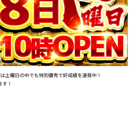
曜は土曜日の中でも特別優秀で好成績を連発中！
ます！