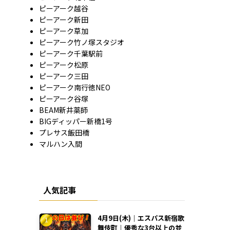
ピーアーク越谷
ピーアーク新田
ピーアーク草加
ピーアーク竹ノ塚スタジオ
ピーアーク千葉駅前
ピーアーク松原
ピーアーク三田
ピーアーク南行徳NEO
ピーアーク谷塚
BEAM新井薬師
BIGディッパー新橋1号
プレサス飯田橋
マルハン入間
人気記事
4月9日(木)｜エスパス新宿歌
舞伎町｜優秀な3台以上の並