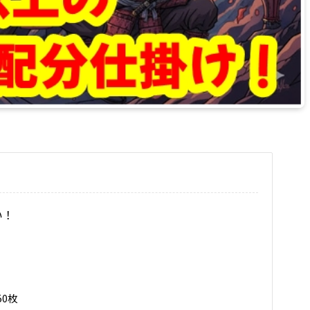
い！
50枚