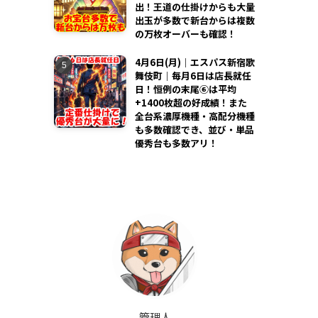
出！王道の仕掛けからも大量
出玉が多数で新台からは複数
の万枚オーバーも確認！
4月6日(月)｜エスパス新宿歌
舞伎町｜毎月6日は店長就任
日！恒例の末尾⑥は平均
+1400枚超の好成績！また
全台系濃厚機種・高配分機種
も多数確認でき、並び・単品
優秀台も多数アリ！
管理人