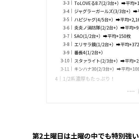
ToLOVEる8.7(2/3台+）➡平均+1
ジャグラーガールズ(3/3台+）➡平
ハピジャグ(4/5台+）➡平均+2,1
炎炎ノ消防隊(2/2台+）➡平均+9,
SAO(1/2台+）➡平均+150枚
エリサラ鏡(1/2台+）➡平均+37
番長4(1/2台+）
スタァライト(2/3台+）➡平均+2
キンハナ30(2/3台+）➡平均+10
1/2系濃厚もたっぷり！
第2土曜日は土曜の中でも特別強い