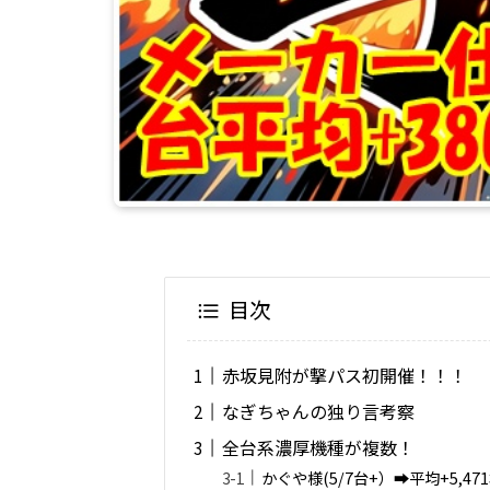
目次
赤坂見附が撃パス初開催！！！
なぎちゃんの独り言考察
全台系濃厚機種が複数！
かぐや様(5/7台+）➡平均+5,47