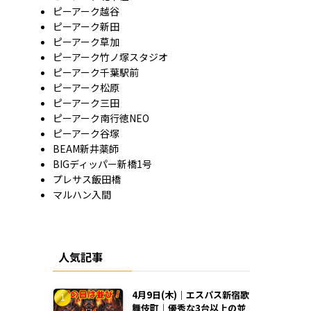
ピーアーク越谷
ピーアーク新田
ピーアーク草加
ピーアーク竹ノ塚スタジオ
ピーアーク千葉駅前
ピーアーク松原
ピーアーク三田
ピーアーク南行徳NEO
ピーアーク谷塚
BEAM新井薬師
BIGディッパー新橋1号
プレサス飯田橋
マルハン入間
人気記事
4月9日(木)｜エスパス新宿歌
舞伎町｜優秀な3台以上の並