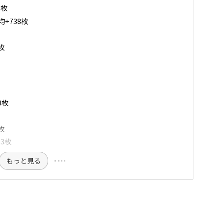
0枚
+738枚
枚
0枚
枚
33枚
もっと見る