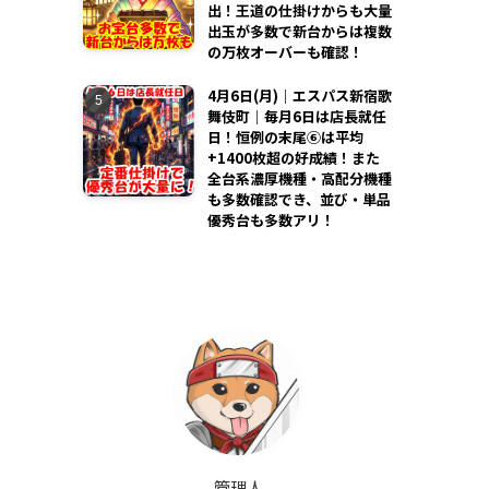
出！王道の仕掛けからも大量
出玉が多数で新台からは複数
の万枚オーバーも確認！
4月6日(月)｜エスパス新宿歌
舞伎町｜毎月6日は店長就任
日！恒例の末尾⑥は平均
+1400枚超の好成績！また
全台系濃厚機種・高配分機種
も多数確認でき、並び・単品
優秀台も多数アリ！
管理人