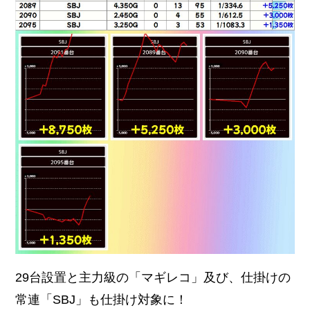
29台設置と主力級の「マギレコ」及び、仕掛けの
常連「SBJ」も仕掛け対象に！