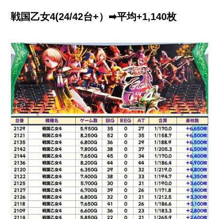
戦国乙女4(24/42台+）➡平均+1,140枚