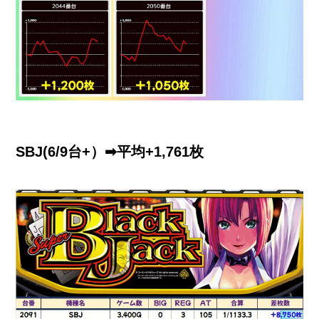
SBJ(6/9台+）➡平均+1,761枚