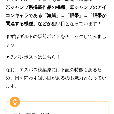
①ジャンプ系掲載作品の機種、②ジャンプのアイ
コンキャラである「海賊」→「眼帯」→「眼帯が
関連する機種」などが狙い目
となっています！
まずはギルドの事前ポストをチェックしてみまし
ょう！
▼先バレポストはこちら！
なお、エスパス秋葉原には下記の特徴もあるた
め、日を問わず狙い目があるのも魅力となってい
ます。