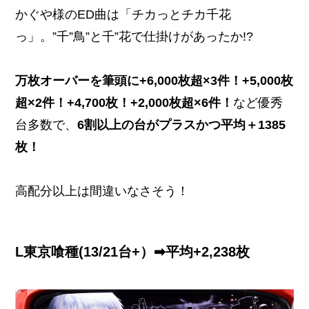
かぐや様のED曲は「チカっとチカ千花
っ」。”千”鳥”と千”花で仕掛けがあったか!?
万枚オーバーを筆頭に+6,000枚超×3件！+5,000枚
超×2件！+4,700枚！+2,000枚超×6件！
など優秀
台多数で、
6割以上の台がプラスかつ平均＋1385
枚！
高配分以上は間違いなさそう！
L東京喰種(13/21台+）➡平均+2,238枚