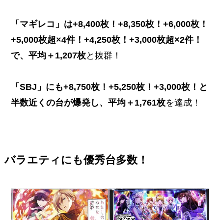
「マギレコ」は+8,400枚！+8,350枚！+6,000枚！
+5,000枚超×4件！+4,250枚！+3,000枚超×2件！
で、平均＋1,207枚
と抜群！
「SBJ」にも+8,750枚！+5,250枚！+3,000枚！と
半数近くの台が爆発し、平均＋1,761枚
を達成！
バラエティにも優秀台多数！