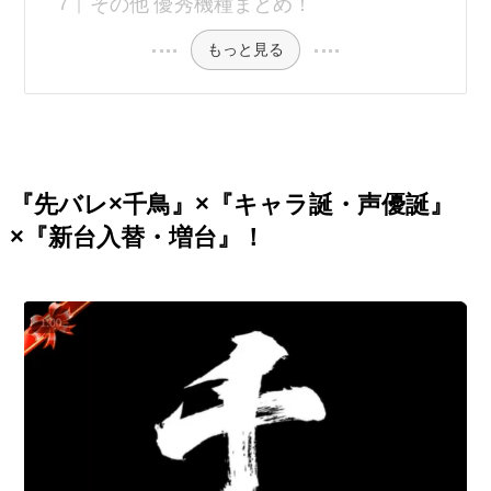
その他 優秀機種まとめ！
もっと見る
『先バレ×千鳥』×『キャラ誕・声優誕』
×『新台入替・増台』！