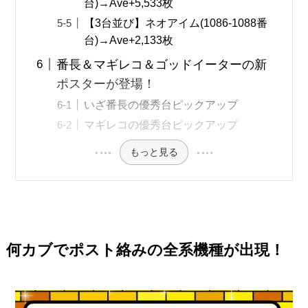
台)→Ave+5,533枚
【3台並び】ネオアイム(1086-1088番
台)→Ave+2,133枚
番長＆マギレコ＆ゴッドイーターの新
ポスターが登場！
いざ番長の優秀台ピックアップ
マギレコの優秀台ピックアップ
もっと見る
何カブでポスト絡みの全系機種が出現！