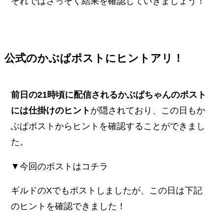
それではさっそく結果を確認していきましょう！
公式のかぶぱポストにヒントアリ！
前日の21時頃に配信されるかぶぱちゃんのポスト
には仕掛けのヒント
が隠さ
れており、この日もか
ぶぱポストからヒントを確認することができまし
た。
▼今回のポストはコチラ
ギルドのXでもポストしましたが、この日は下記
のヒントを確認できました！