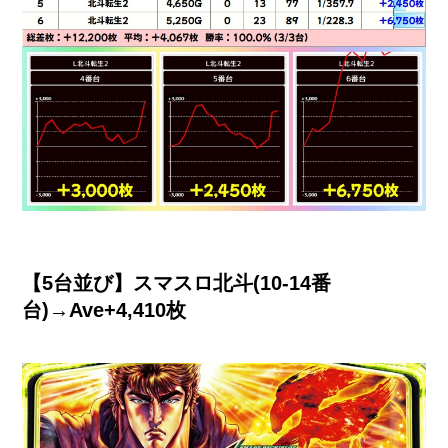
【5台並び】スマスロ北斗(10-14番
台)→Ave+4,410枚