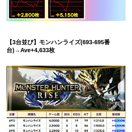
【3台並び】モンハンライズ(693-695番
台)→Ave+4,633枚