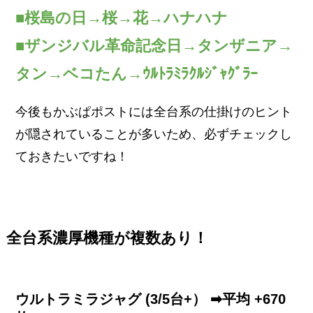
■桜島の日→桜→花→ハナハナ
■ザンジバル革命記念日→タンザニア→
タン→ベコたん→ｳﾙﾄﾗﾐﾗｸﾙｼﾞｬｸﾞﾗｰ
今後もかぶぱポストには全台系の仕掛けのヒント
が隠されていることが多いため、必ずチェックし
ておきたいですね！
全台系濃厚機種が複数あり！
ウルトラミラジャグ (3/5台+） ➡平均 +670