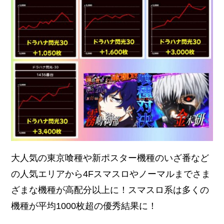
大人気の東京喰種や新ポスター機種のいざ番など
の人気エリアから4Fスマスロやノーマルまでさま
ざまな機種が高配分以上に！スマスロ系は多くの
機種が平均1000枚超の優秀結果に！