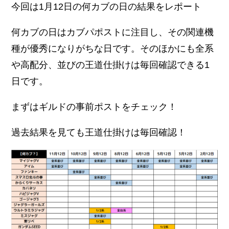
今回は1月12日の何カブの日の結果をレポート
何カブの日はカブパポストに注目し、その関連機
種が優秀になりがちな日です。そのほかにも全系
や高配分、並びの王道仕掛けは毎回確認できる1
日です。
まずはギルドの事前ポストをチェック！
過去結果を見ても王道仕掛けは毎回確認！