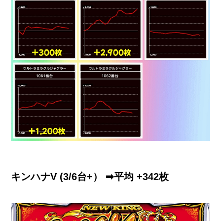
キンハナV (3/6台+） ➡平均 +342枚