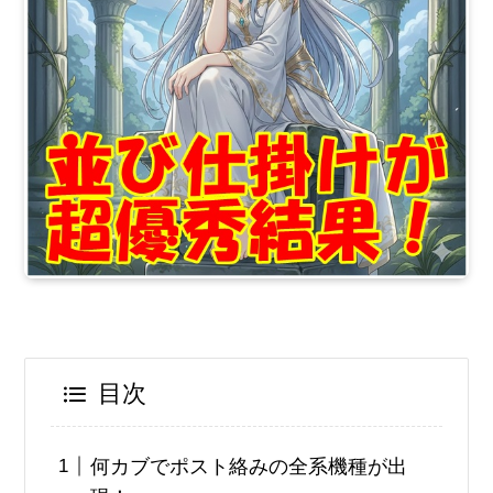
目次
何カブでポスト絡みの全系機種が出