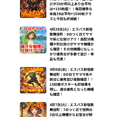
びが20か所以上あり台平均
は+150枚超！！毎回優秀な
末尾39は平均+1500枚クラ
スと今回も好成績！
4月28日(火)｜エスパス新宿
歌舞伎町｜8のつく日でヤマ
サ系に仕掛けアリ！高配分機
種や列仕掛けがヤマサ機種か
ら確認！その他機種にもしっ
かり優秀台が多数で並び・単
品も充実！
4月8日(水)｜エスパス新宿歌
舞伎町｜8の日でヤマサ系や
新台に優秀並び複数確認！！
10日間ポスターも好結果を
残し、連日優秀となった機種
も確認！
4月7日(火)｜エスパス新宿歌
舞伎町｜7のつく日で恒例の
3台以上機種からお宝台が続