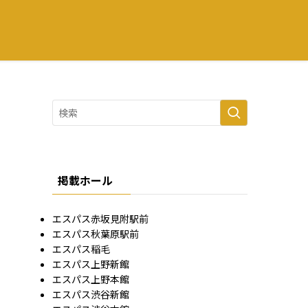
掲載ホール
エスパス赤坂見附駅前
エスパス秋葉原駅前
エスパス稲毛
エスパス上野新館
エスパス上野本館
エスパス渋谷新館