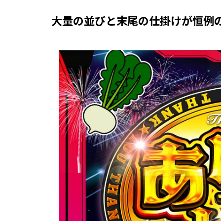
大量の並びと末尾の仕掛けが恒例