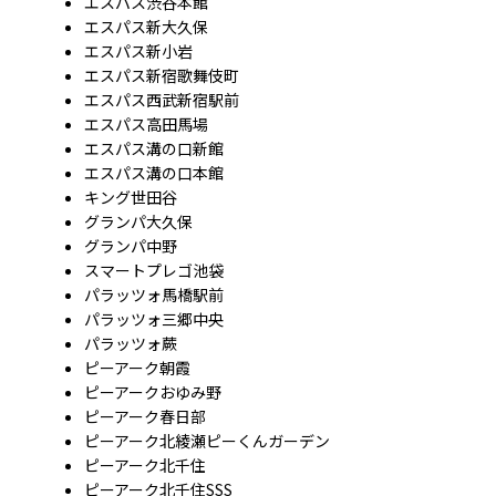
エスパス渋谷本館
エスパス新大久保
エスパス新小岩
エスパス新宿歌舞伎町
エスパス西武新宿駅前
エスパス高田馬場
エスパス溝の口新館
エスパス溝の口本館
キング世田谷
グランパ大久保
グランパ中野
スマートプレゴ池袋
パラッツォ馬橋駅前
パラッツォ三郷中央
パラッツォ蕨
ピーアーク朝霞
ピーアークおゆみ野
ピーアーク春日部
ピーアーク北綾瀬ピーくんガーデン
ピーアーク北千住
ピーアーク北千住SSS