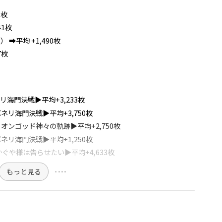
3枚
41枚
 ➡平均 +1,490枚
7枚
リ海門決戦▶平均+3,233枚
バネリ海門決戦▶平均+3,750枚
リオンゴッド神々の軌跡▶平均+2,750枚
バネリ海門決戦▶平均+1,250枚
かぐや様は告らせたい▶平均+4,633枚
もっと見る