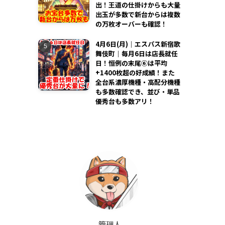
出！王道の仕掛けからも大量
出玉が多数で新台からは複数
の万枚オーバーも確認！
4月6日(月)｜エスパス新宿歌
舞伎町｜毎月6日は店長就任
日！恒例の末尾⑥は平均
+1400枚超の好成績！また
全台系濃厚機種・高配分機種
も多数確認でき、並び・単品
優秀台も多数アリ！
管理人