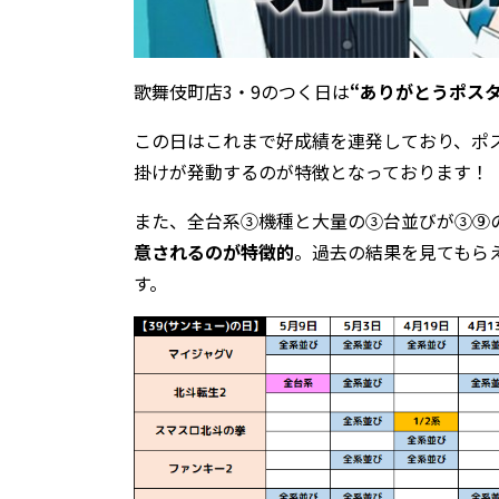
歌舞伎町店3・9のつく日は
“ありがとうポスタ
この日はこれまで好成績を連発しており、ポ
掛けが発動するのが特徴となっております！
また、全台系③機種と大量の③台並びが③⑨
意されるのが特徴的
。過去の結果を見てもら
す。