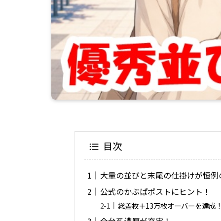
目次
大量の並びと末尾の仕掛けが恒例
公式のかぶぱポストにヒント！
総差枚＋13万枚オーバーを達成