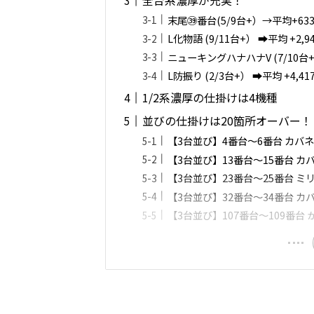
全台系濃厚が充実！
末尾㊴番台(5/9台+）→平均+63
L化物語 (9/11台+） ➡平均 +2,9
ニューキングハナハナV (7/10台+）
L防振り (2/3台+） ➡平均 +4,41
1/2系濃厚の仕掛けは4機種
並びの仕掛けは20箇所オーバー！
【3台並び】4番台〜6番台 カバネ
【3台並び】13番台〜15番台 カ
【3台並び】23番台〜25番台 ミ
【3台並び】32番台〜34番台 カ
【3台並び】107番台〜109番台 