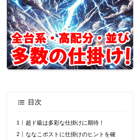
目次
超ド級は多彩な仕掛けに期待！
ななこポストに仕掛けのヒントを確