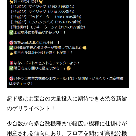
超ド級はお宝台の大量投入に期待できる渋谷新館
のゲリライベント！
少台数から多台数機種まで幅広い機種に仕掛けが
用意される傾向にあり、フロアを問わず高配分機