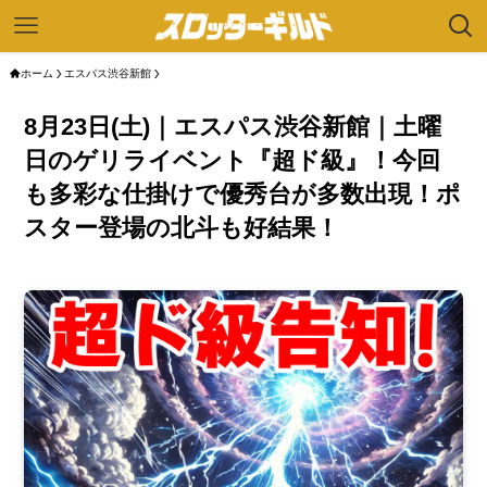
ホーム
エスパス渋谷新館
8月23日(土)｜エスパス渋谷新館｜土曜
日のゲリライベント『超ド級』！今回
も多彩な仕掛けで優秀台が多数出現！ポ
スター登場の北斗も好結果！