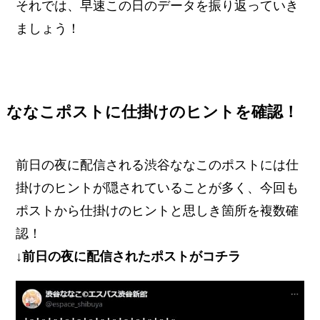
それでは、早速この日のデータを振り返っていき
ましょう！
ななこポストに仕掛けのヒントを確認！
前日の夜に配信される渋谷ななこのポストには仕
掛けのヒントが隠されていることが多く、今回も
ポストから仕掛けのヒントと思しき箇所を複数確
認！
↓前日の夜に配信されたポストがコチラ