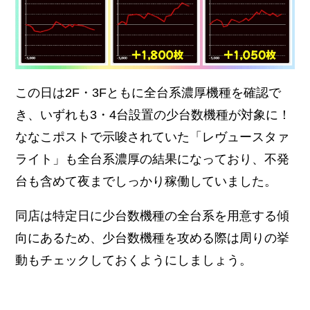
この日は2F・3Fともに全台系濃厚機種を確認で
き、いずれも3・4台設置の少台数機種が対象に！
ななこポストで示唆されていた「レヴュースタァ
ライト」も全台系濃厚の結果になっており、不発
台も含めて夜までしっかり稼働していました。
同店は特定日に少台数機種の全台系を用意する傾
向にあるため、少台数機種を攻める際は周りの挙
動もチェックしておくようにしましょう。