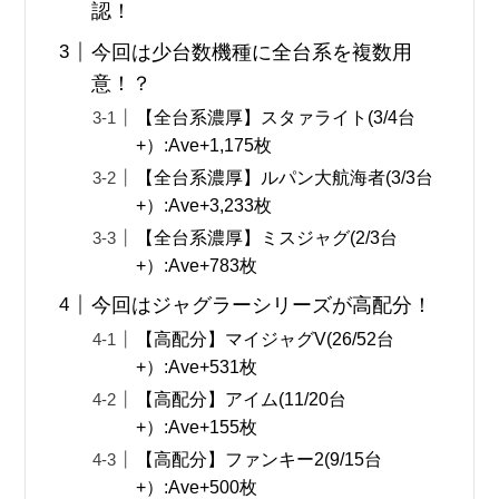
認！
今回は少台数機種に全台系を複数用
意！？
【全台系濃厚】スタァライト(3/4台
+）:Ave+1,175枚
【全台系濃厚】ルパン大航海者(3/3台
+）:Ave+3,233枚
【全台系濃厚】ミスジャグ(2/3台
+）:Ave+783枚
今回はジャグラーシリーズが高配分！
【高配分】マイジャグV(26/52台
+）:Ave+531枚
【高配分】アイム(11/20台
+）:Ave+155枚
【高配分】ファンキー2(9/15台
+）:Ave+500枚