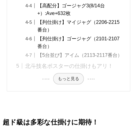
【高配分】ゴージャグ3(8/14台
+）:Ave+632枚
【列仕掛け】マイジャグ（2206-2215
番台）
【列仕掛け】ゴージャグ（2101-2107
番台）
【5台並び】アイム（2113-2117番台）
北斗技名ポスターの仕掛けもアリ！
もっと見る
超ド級は多彩な仕掛けに期待！