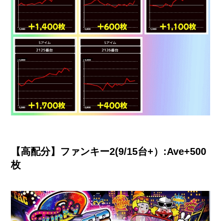
【高配分】ファンキー2(9/15台+）:Ave+500
枚