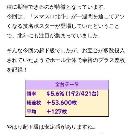
種に期待できるのが特徴となっています。
今回は、「スマスロ北斗」が一週間を通してアツ
くなる技名ポスターが登場していたということ
で、北斗にも注目が集まっていました。
そんな今回の超ド級でしたが、お宝台が多数投入
されていたようでホール全体で余裕のプラス差枚
を記録！
やはり超ド級は安定感がありますね。