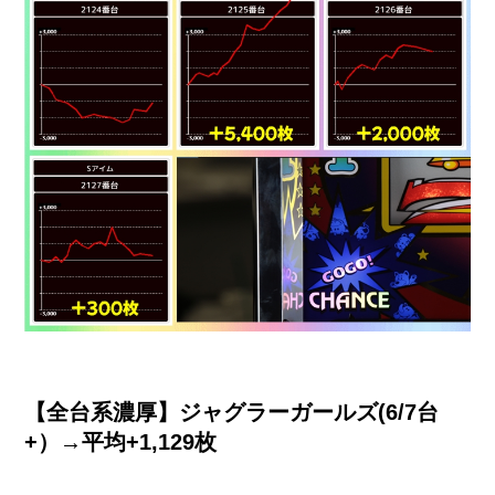
【全台系濃厚】ジャグラーガールズ(6/7台
+）→平均+1,129枚