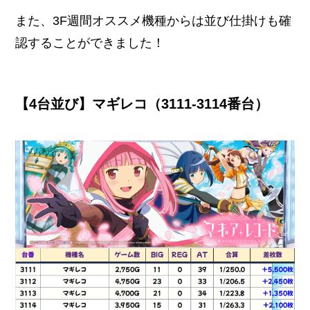
また、3F週間オススメ機種からは並び仕掛けも確
認することができました！
【4台並び】マギレコ（3111-3114番台）