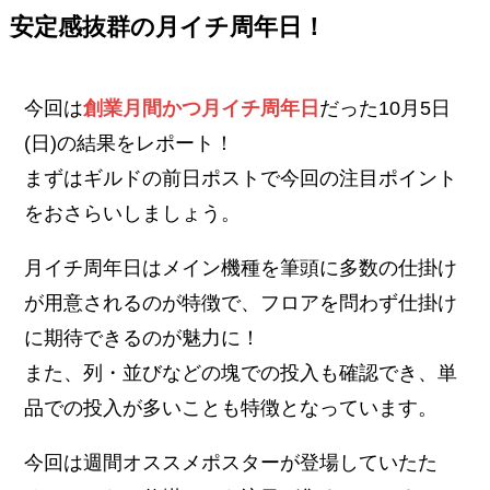
安定感抜群の月イチ周年日！
今回は
創業月間かつ月イチ周年日
だった10月5日
(日)の結果をレポート！
まずはギルドの前日ポストで今回の注目ポイント
をおさらいしましょう。
月イチ周年日はメイン機種を筆頭に多数の仕掛け
が用意されるのが特徴で、フロアを問わず仕掛け
に期待できるのが魅力に！
また、列・並びなどの塊での投入も確認でき、単
品での投入が多いことも特徴となっています。
今回は週間オススメポスターが登場していたた