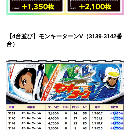
【4台並び】モンキーターンV（3139-3142番
台）