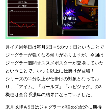
月イチ周年日は毎月5日＝5のつく日ということで
ジャグラーが強くなる傾向がありますが、今回は
ジャグラー週間オススメポスターが登場していた
ということで、いつも以上に仕掛けが登場！
シリーズの半分以上が仕掛けの対象となってお
り、「アイム」「ガールズ」「ハピジャグ」の3
機種は全台系濃厚の結果になっていました。
来月以降も5日はジャグラーが強めの配分に期待