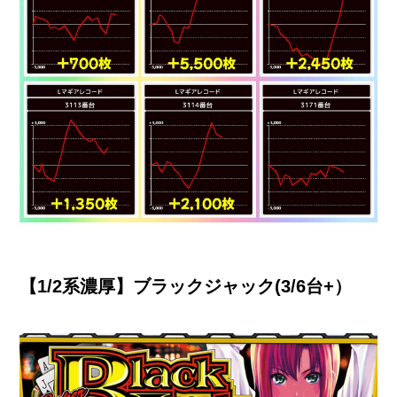
【1/2系濃厚】ブラックジャック(3/6台+）