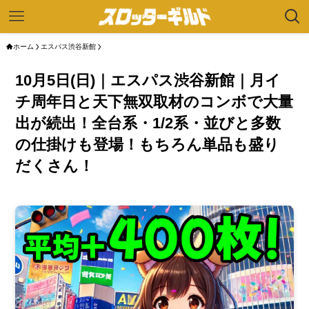
ホーム
エスパス渋谷新館
10月5日(日)｜エスパス渋谷新館｜月イ
チ周年日と天下無双取材のコンボで大量
出が続出！全台系・1/2系・並びと多数
の仕掛けも登場！もちろん単品も盛り
だくさん！