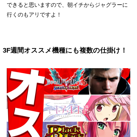
できると思いますので、朝イチからジャグラーに
行くのもアリですよ！
3F週間オススメ機種にも複数の仕掛け！