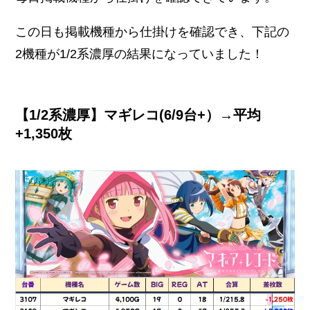
この日も掲載機種から仕掛けを確認でき、下記の
2機種が1/2系濃厚の結果になっていました！
【1/2系濃厚】マギレコ(6/9台+）→平均
+1,350枚