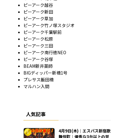
ピーアーク越谷
ピーアーク新田
ピーアーク草加
ピーアーク竹ノ塚スタジオ
ピーアーク千葉駅前
ピーアーク松原
ピーアーク三田
ピーアーク南行徳NEO
ピーアーク谷塚
BEAM新井薬師
BIGディッパー新橋1号
プレサス飯田橋
マルハン入間
人気記事
4月9日(木)｜エスパス新宿歌
舞伎町｜優秀な3台以上の並