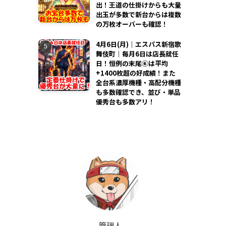
出！王道の仕掛けからも大量
出玉が多数で新台からは複数
の万枚オーバーも確認！
4月6日(月)｜エスパス新宿歌
舞伎町｜毎月6日は店長就任
日！恒例の末尾⑥は平均
+1400枚超の好成績！また
全台系濃厚機種・高配分機種
も多数確認でき、並び・単品
優秀台も多数アリ！
管理人