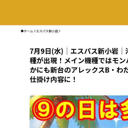
ホーム
エスパス新小岩
7月9日(水)│エスパス新小岩
種が出現！メイン機種ではモン
かにも新台のアレックスB・わた
仕掛け内容に！