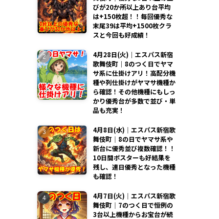
びが20か所以上あり台平均
は+150枚超！！毎回優秀な
末尾39は平均+1500枚クラ
スと今回も好成績！
4月28日(火)｜エスパス新宿
歌舞伎町｜8のつく日でヤマ
サ系に仕掛けアリ！高配分機
種や列仕掛けがヤマサ機種か
ら確認！その他機種にもしっ
かり優秀台が多数で並び・単
品も充実！
4月8日(水)｜エスパス新宿歌
舞伎町｜8の日でヤマサ系や
新台に優秀並び複数確認！！
10日間ポスターも好結果を
残し、連日優秀となった機種
も確認！
4月7日(火)｜エスパス新宿歌
舞伎町｜7のつく日で恒例の
3台以上機種からお宝台が続