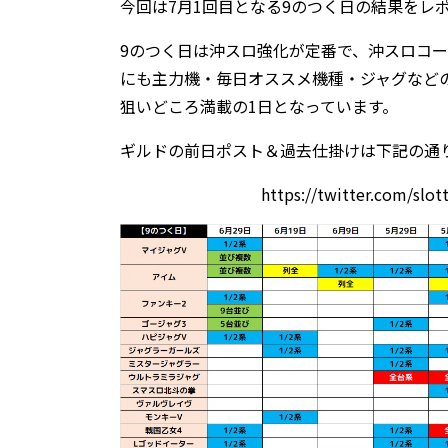
今回は7月1回目となる9のつく日の結果をレ
9のつく日は沖スロ強化が定番で、沖スロコ
にも主力機・毎日オススメ機種・ジャグなど
狙いどころ満載の1日となっています。
ギルドの前日ポスト＆過去仕掛けは下記の通
https://twitter.com/slo