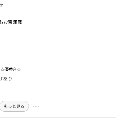
☆
もお宝満載
種☆優秀台☆
けあり
もっと見る