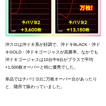
沖スロは沖ドキ系が好調で、沖ドキBLACK・沖ド
キGOLD・沖ドキゴージャスが高勝率。なかでも
沖ドキゴージャスは10台中9台がプラスで平均
+1,500枚オーバーと特に優秀でした。
単品ではチバリヨ2に万枚オーバー台があったり
と、随所で賑わっていました。