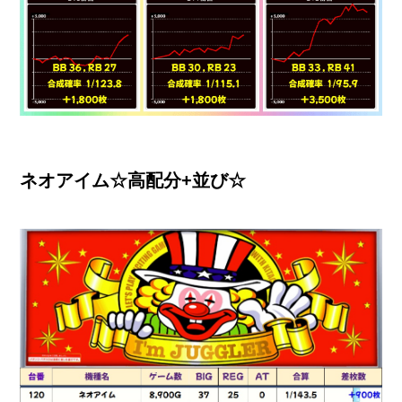
ネオアイム☆高配分+並び☆