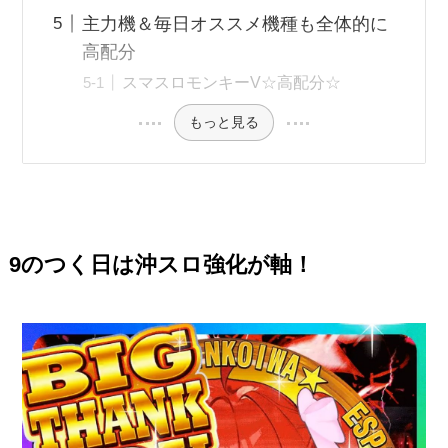
主力機＆毎日オススメ機種も全体的に
高配分
スマスロモンキーV☆高配分☆
もっと見る
9のつく日は沖スロ強化が軸！