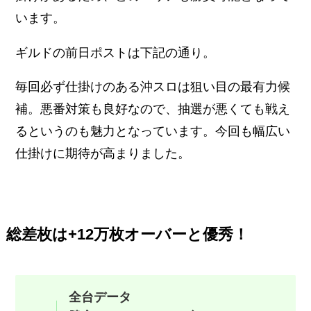
います。
ギルドの前日ポストは下記の通り。
毎回必ず仕掛けのある沖スロは狙い目の最有力候
補。悪番対策も良好なので、抽選が悪くても戦え
るというのも魅力となっています。今回も幅広い
仕掛けに期待が高まりました。
総差枚は+12万枚オーバーと優秀！
全台データ