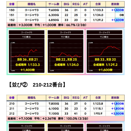
【並び② 210-212番台】