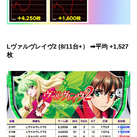
Lヴァルヴレイヴ2 (8/11台+） ➡平均 +1,527
枚