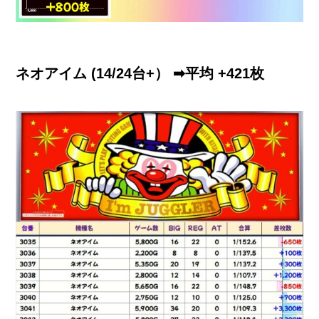
ネオアイム (14/24台+） ➡平均 +421枚