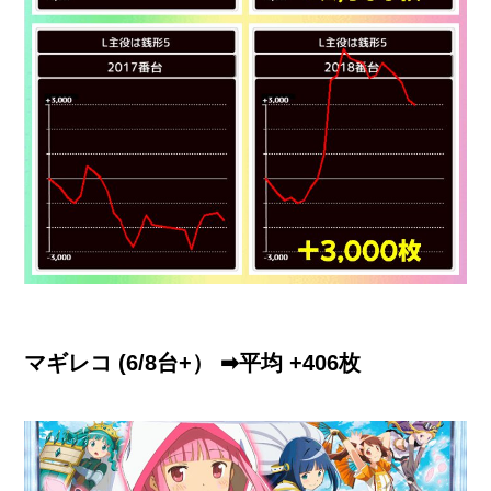
マギレコ (6/8台+） ➡平均 +406枚