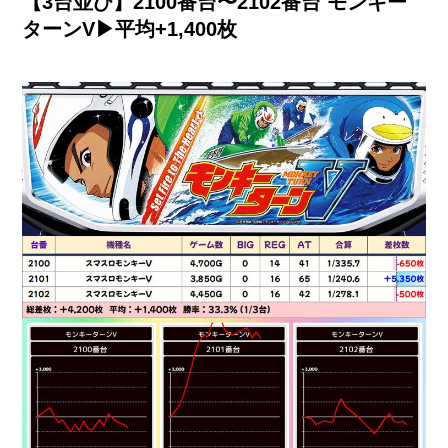
【3台並び】2100番台〜2102番台 モンキー
ターンV▶平均+1,400枚