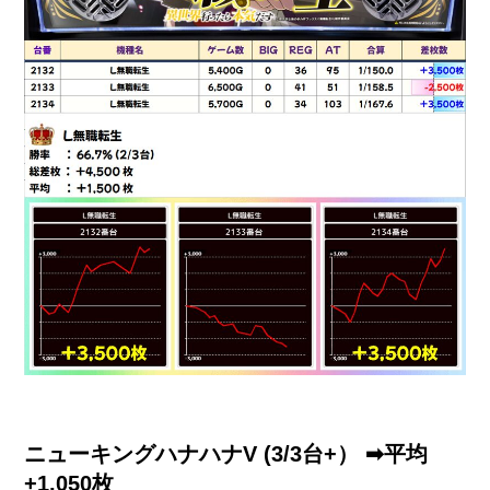
ニューキングハナハナV (3/3台+） ➡平均
+1,050枚