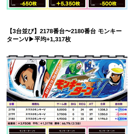
【3台並び】2178番台〜2180番台 モンキー
ターンV▶平均+1,317枚