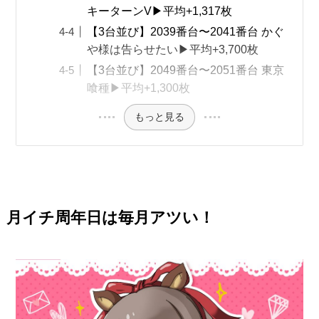
キーターンV▶平均+1,317枚
【3台並び】2039番台〜2041番台 かぐ
や様は告らせたい▶平均+3,700枚
【3台並び】2049番台〜2051番台 東京
喰種▶平均+1,300枚
もっと見る
月イチ周年日は毎月アツい！