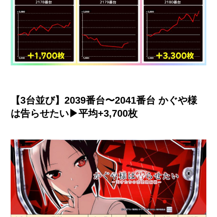
【3台並び】2039番台〜2041番台 かぐや様
は告らせたい▶平均+3,700枚