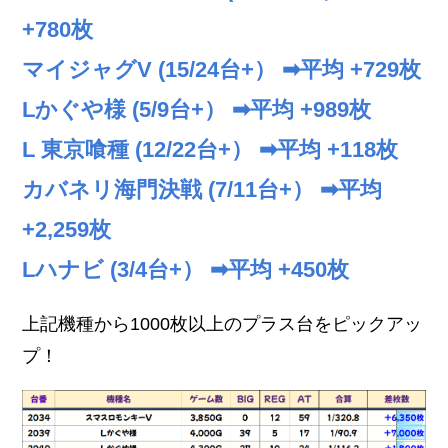
+780枚
マイジャグV (15/24台+） ➡平均 +729枚
Lかぐや様 (5/9台+） ➡平均 +989枚
L 東京喰種 (12/22台+） ➡平均 +118枚
カバネリ海門決戦 (7/11台+） ➡平均
+2,259枚
Lハナビ (3/4台+） ➡平均 +450枚
上記機種から1000枚以上のプラス台をピックアッ
プ！