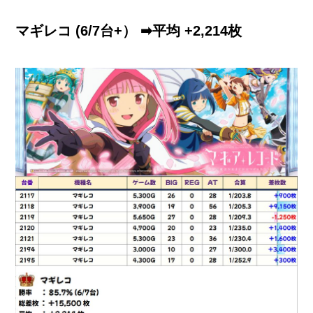
マギレコ (6/7台+） ➡平均 +2,214枚