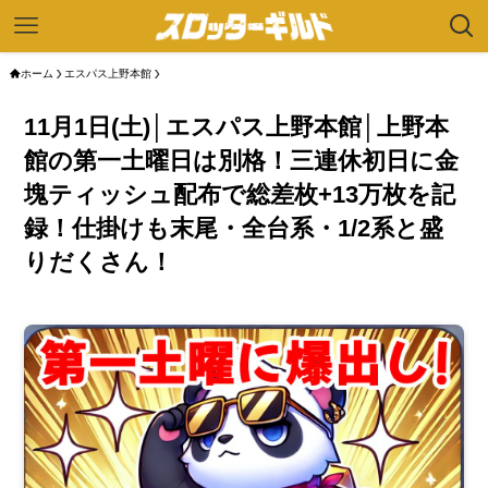
ホーム
エスパス上野本館
11月1日(土)│エスパス上野本館│上野本
館の第一土曜日は別格！三連休初日に金
塊ティッシュ配布で総差枚+13万枚を記
録！仕掛けも末尾・全台系・1/2系と盛
りだくさん！