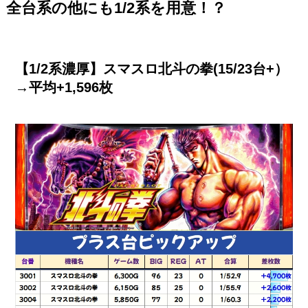
全台系の他にも1/2系を用意！？
【1/2系濃厚】スマスロ北斗の拳(15/23台+）
→平均+1,596枚