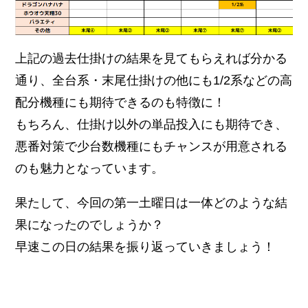
上記の過去仕掛けの結果を見てもらえれば分かる
通り、全台系・末尾仕掛けの他にも1/2系などの高
配分機種にも期待できるのも特徴に！
もちろん、仕掛け以外の単品投入にも期待でき、
悪番対策で少台数機種にもチャンスが用意される
のも魅力となっています。
果たして、今回の第一土曜日は一体どのような結
果になったのでしょうか？
早速この日の結果を振り返っていきましょう！