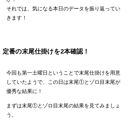
それでは、気になる本日のデータを振り返ってい
きます！
定番の末尾仕掛けを2本確認！
今回も第一土曜日ということで末尾仕掛けを用意
していたようで、この日は末尾①とゾロ目末尾が
優秀な結果に！
まずは末尾①とゾロ目末尾の結果を見てみましょ
う。