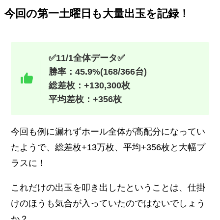
今回の第一土曜日も大量出玉を記録！
✅11/1全体データ✅
勝率：45
.9%(168/366台)
総差枚：+130,300枚
平均差枚：+356枚
今回も例に漏れずホール全体が高配分になってい
たようで、総差枚+13万枚、平均+356枚と大幅プ
ラスに！
これだけの出玉を叩き出したということは、仕掛
けのほうも気合が入っていたのではないでしょう
か？