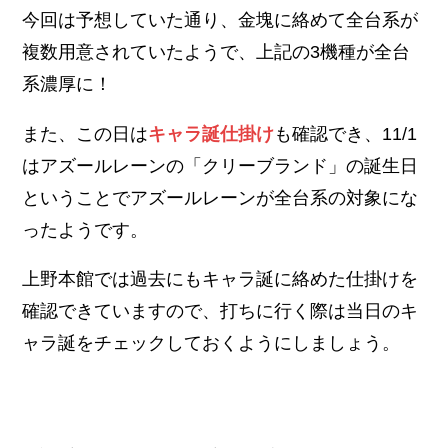
今回は予想していた通り、金塊に絡めて全台系が
複数用意されていたようで、上記の3機種が全台
系濃厚に！
また、この日は
キャラ誕仕掛け
も確認でき、11/1
はアズールレーンの「クリーブランド」の誕生日
ということでアズールレーンが全台系の対象にな
ったようです。
上野本館では過去にもキャラ誕に絡めた仕掛けを
確認できていますので、打ちに行く際は当日のキ
ャラ誕をチェックしておくようにしましょう。