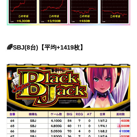
🌈SBJ(8台)【平均+1419枚】