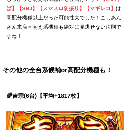
ば】【SBJ】【スマスロ防振り】【マギレコ】
は
高配分機種以上だった可能性大でした！こしあん
さん来店＝萌え系機種も絶対に見逃せない法則で
すね！
その他の全台系候補or高配分機種も！
🌈吉宗(6台)【平均+1817枚】