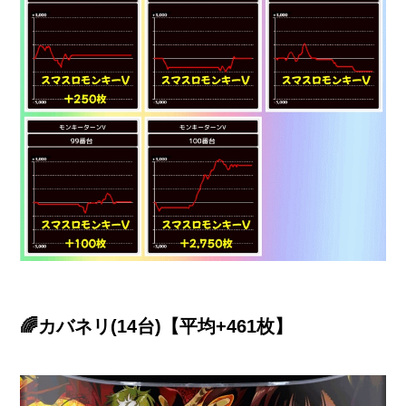
🌈カバネリ(14台)【平均+461枚】