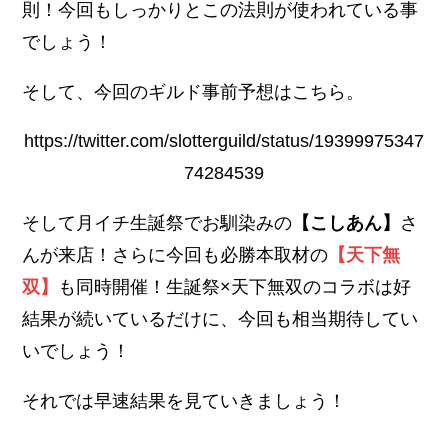
則！今回もしっかりとこの法則が使われている事
でしょう！
そして、今回のギルド事前予想はこちら。
https://twitter.com/slotterguild/status/19399975347
74284539
そして月イチ生誕祭でお馴染みの
【こしあん】
さ
んが来店！さらに今回も必勝本取材の
【天下無
双】
も同時開催！生誕祭×天下無双のコラボは好
結果が続いているだけに、今回も相当期待してい
いでしょう！
それでは早速結果を見ていきましょう！