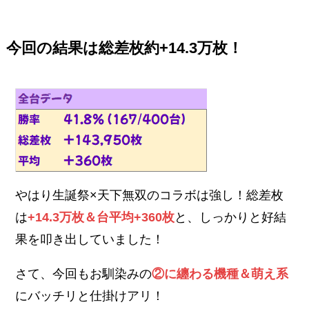
今回の結果は総差枚約+14.3万枚！
やはり生誕祭×天下無双のコラボは強し！総差枚
は
+14.3万枚＆台平均+360枚
と、しっかりと好結
果を叩き出していました！
さて、今回もお馴染みの
②に纏わる機種＆萌え系
にバッチリと仕掛けアリ！