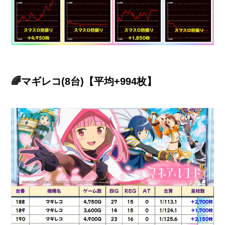
🌈マギレコ(8台)【平均+994枚】