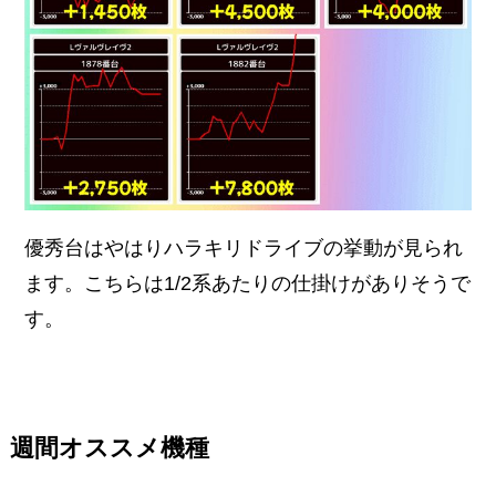
優秀台はやはりハラキリドライブの挙動が見られ
ます。こちらは1/2系あたりの仕掛けがありそうで
す。
週間オススメ機種