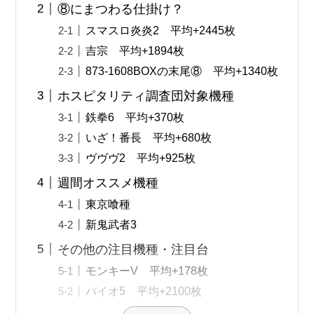
⑧にまつわる仕掛け？
スマスロ炎炎2 平均+2445枚
吉宗 平均+1894枚
873-1608BOXの末尾⑧ 平均+1340枚
ホスピタリティ調査団対象機種
鉄拳6 平均+370枚
いざ！番長 平均+680枚
ヴヴヴ2 平均+925枚
週間オススメ機種
東京喰種
新鬼武者3
その他の注目機種・注目台
モンキーV 平均+178枚
バイオ5 平均+2100枚