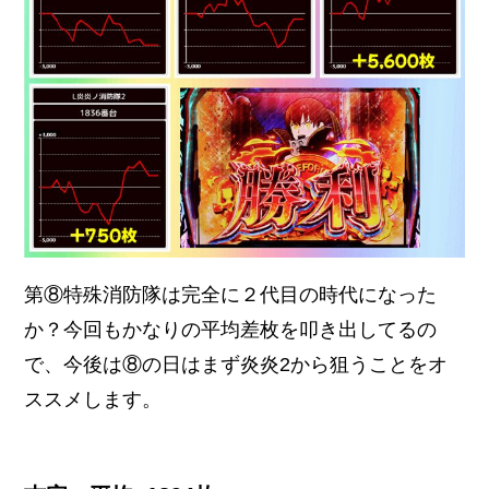
第⑧特殊消防隊は完全に２代目の時代になった
か？今回もかなりの平均差枚を叩き出してるの
で、今後は⑧の日はまず炎炎2から狙うことをオ
ススメします。