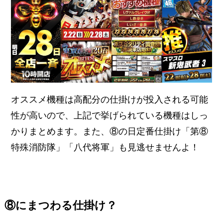
オススメ機種は高配分の仕掛けが投入される可能
性が高いので、上記で挙げられている機種はしっ
かりまとめます。また、⑧の日定番仕掛け「第⑧
特殊消防隊」「八代将軍」も見逃せませんよ！
⑧にまつわる仕掛け？