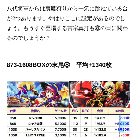
八代将軍からは裏鷹狩りから一気に跳ねている台
が2つあります。やはりここに設定があるのでし
ょう。もうすぐ登場する吉宗真打も⑧の日に関わ
るのでしょうか？
873-1608BOXの末尾⑧ 平均+1340枚