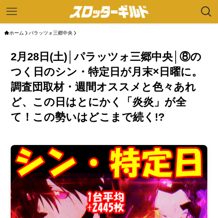
ホーム
パラッツォ三郷中央
2月28日(土)│パラッツォ三郷中央│⑧の
つく日のシン・特定日が月末×日曜に。
調査団取材・週間オススメと色々あれ
ど、この日はとにかく「炎炎」が全
て！この勢いはどこまで続く!?