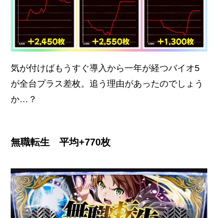
気が付けばもうすぐ導入から一年が経つバイオ5
が全台プラス差枚。追う理由があったのでしょう
か…？
無職転生 平均+770枚