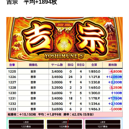
吉宗 平均+1894枚