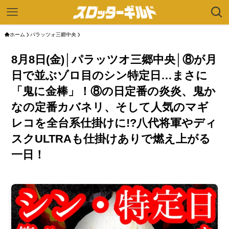
ホーム
パラッツォ三郷中央
8月8日(金)│パラッツオ三郷中央│⑧が月
日で並ぶゾロ目のシン特定日…まさに
「鬼に金棒」！⑧の日定番の炎炎、鬼か
なの定番カバネリ、そして人気のマギ
レコを全台系仕掛けに!?八代将軍やディ
スクULTRAも仕掛けありで燃え上がる
一日！