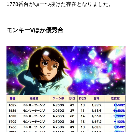
1778番台が頭一つ抜けた存在となりました。
モンキーVほか優秀台