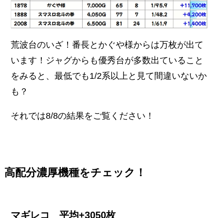
荒波台のいざ！番長とかぐや様からは万枚が出て
います！ジャグからも優秀台が多数出ていること
をみると、最低でも1/2系以上と見て間違いないか
も？
それでは8/8の結果をご覧ください！
高配分濃厚機種をチェック！
マギレコ 平均+3050枚