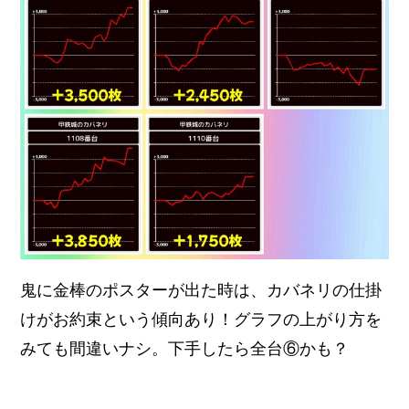
鬼に金棒のポスターが出た時は、カバネリの仕掛
けがお約束という傾向あり！グラフの上がり方を
みても間違いナシ。下手したら全台⑥かも？