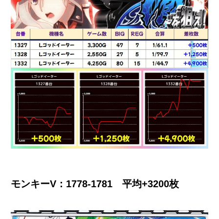
モンキーV：1778-1781 平均+3200枚