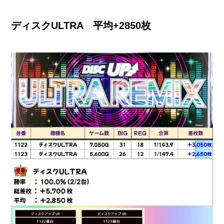
ディスクULTRA 平均+2850枚