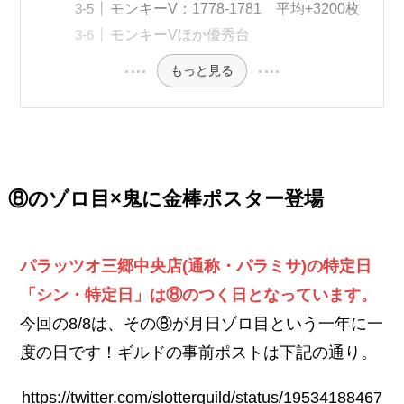
モンキーV：1778-1781 平均+3200枚
モンキーVほか優秀台
もっと見る
⑧のゾロ目×鬼に金棒ポスター登場
パラッツオ三郷中央店(通称・パラミサ)の特定日
「シン・特定日」は⑧のつく日となっています。
今回の8/8は、その⑧が月日ゾロ目という一年に一
度の日です！ギルドの事前ポストは下記の通り。
https://twitter.com/slotterguild/status/19534188467