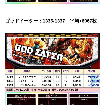
ゴッドイーター：1335-1337 平均+6067枚