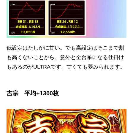
低設定はたしかに甘い。でも高設定はそこまで割
も高くないことから、意外と全台系になる仕掛け
もあるのがULTRAです。甘くても夢みられます。
吉宗 平均+1300枚