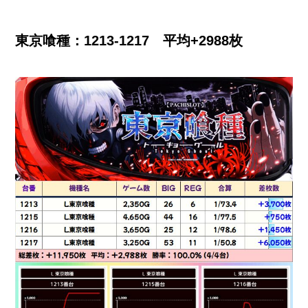
東京喰種：1213-1217 平均+2988枚