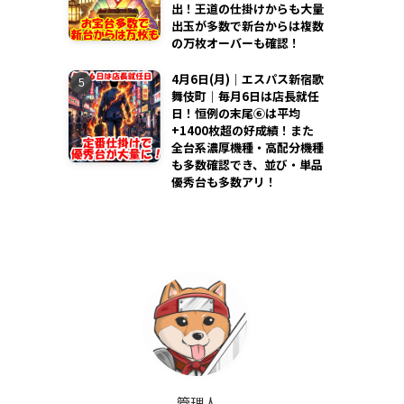
出！王道の仕掛けからも大量
出玉が多数で新台からは複数
の万枚オーバーも確認！
4月6日(月)｜エスパス新宿歌
舞伎町｜毎月6日は店長就任
日！恒例の末尾⑥は平均
+1400枚超の好成績！また
全台系濃厚機種・高配分機種
も多数確認でき、並び・単品
優秀台も多数アリ！
管理人