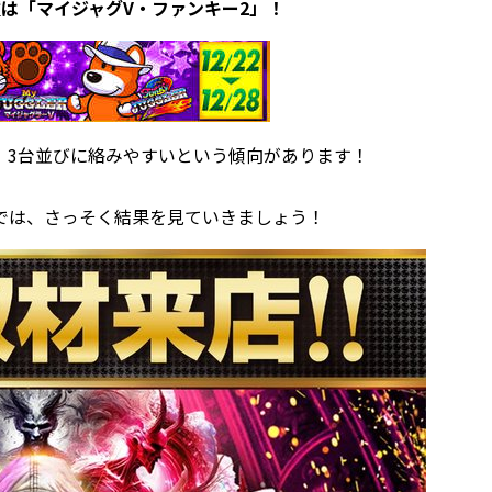
機種は「マイジャグV・ファンキー2」！
、3台並びに絡みやすいという傾向があります！
では、さっそく結果を見ていきましょう！