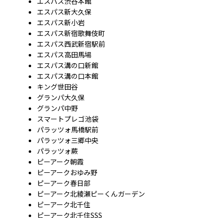
エスパス渋谷本館
エスパス新大久保
エスパス新小岩
エスパス新宿歌舞伎町
エスパス西武新宿駅前
エスパス高田馬場
エスパス溝の口新館
エスパス溝の口本館
キング世田谷
グランパ大久保
グランパ中野
スマートプレゴ池袋
パラッツォ馬橋駅前
パラッツォ三郷中央
パラッツォ蕨
ピーアーク朝霞
ピーアークおゆみ野
ピーアーク春日部
ピーアーク北綾瀬ピーくんガーデン
ピーアーク北千住
ピーアーク北千住SSS