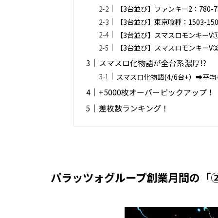
【3台並び】ファンキー2：780-7
【3台並び】東京喰種：1503-15
【3台並び】スマスロモンキーV①：1
【3台並び】スマスロモンキーV②：1
スマスロ化物語が全台系濃厚!?
スマスロ化物語(4/6台+）➡平均+
+5000枚オーバーピックアップ！
差枚数ランキング！
パラッツォグループ創業月間の「