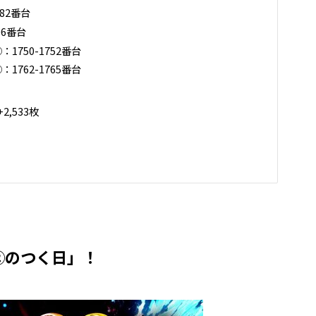
82番台
06番台
750-1752番台
762-1765番台
2,533枚
②のつく日」！