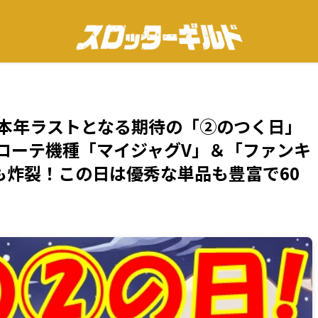
蕨｜本年ラストとなる期待の「②のつく日」
ローテ機種「マイジャグV」＆「ファンキ
も炸裂！この日は優秀な単品も豊富で60