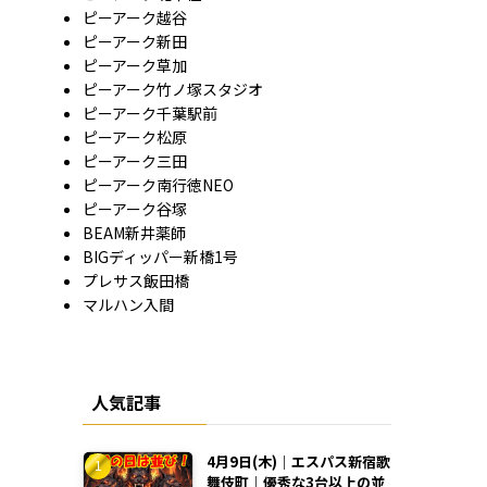
ピーアーク越谷
ピーアーク新田
ピーアーク草加
ピーアーク竹ノ塚スタジオ
ピーアーク千葉駅前
ピーアーク松原
ピーアーク三田
ピーアーク南行徳NEO
ピーアーク谷塚
BEAM新井薬師
BIGディッパー新橋1号
プレサス飯田橋
マルハン入間
人気記事
4月9日(木)｜エスパス新宿歌
舞伎町｜優秀な3台以上の並