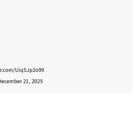
ter.com/UiqSJp2o99
December 21, 2025