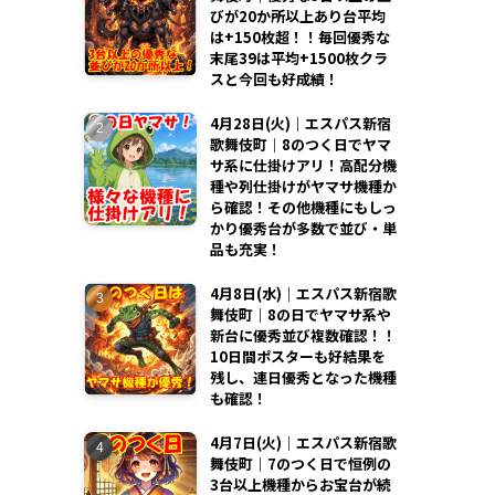
びが20か所以上あり台平均
は+150枚超！！毎回優秀な
末尾39は平均+1500枚クラ
スと今回も好成績！
4月28日(火)｜エスパス新宿
歌舞伎町｜8のつく日でヤマ
サ系に仕掛けアリ！高配分機
種や列仕掛けがヤマサ機種か
ら確認！その他機種にもしっ
かり優秀台が多数で並び・単
品も充実！
4月8日(水)｜エスパス新宿歌
舞伎町｜8の日でヤマサ系や
新台に優秀並び複数確認！！
10日間ポスターも好結果を
残し、連日優秀となった機種
も確認！
4月7日(火)｜エスパス新宿歌
舞伎町｜7のつく日で恒例の
3台以上機種からお宝台が続