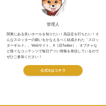
管理人
関東にある良いホールを知りたい！高設定を打ちたい！そ
んなスロッターの願いをかなえるべく結成された「スロッ
ターギルド」。Webサイト、X（旧Twitter）、オプチャな
ど様々なコンテンツで毎日アツい情報を発信しているので
ぜひご参加ください！
公式Xはコチラ