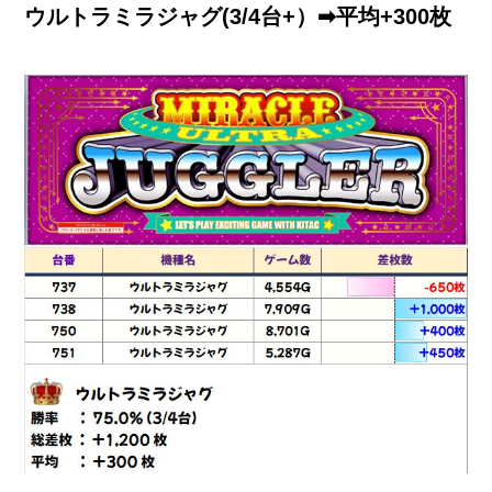
ウルトラミラジャグ(3/4台+）➡平均+300枚