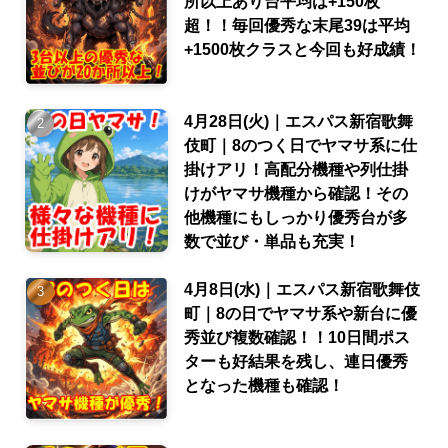
所以上あり台平均は+150枚
超！！毎回優秀な末尾39は平均
+1500枚クラスと今回も好成績！
4月28日(火)｜エスパス新宿歌舞
伎町｜8のつく日でヤマサ系に仕
掛けアリ！高配分機種や列仕掛
けがヤマサ機種から確認！その
他機種にもしっかり優秀台が多
数で並び・単品も充実！
4月8日(水)｜エスパス新宿歌舞伎
町｜8の日でヤマサ系や新台に優
秀並び複数確認！！10日間ポス
ターも好結果を残し、連日優秀
となった機種も確認！