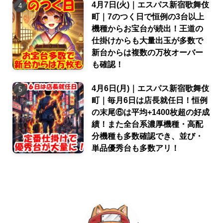
4月7日(火)｜エスパス新宿歌舞伎
町｜7のつく日で恒例の3台以上
機種からお宝台が続出！王道の
仕掛けからも大量出玉が多数で
新台からは複数の万枚オーバー
も確認！
4月6日(月)｜エスパス新宿歌舞伎
町｜毎月6日は店長就任日！恒例
の末尾⑥は平均+1400枚超の好成
績！また全台系濃厚機種・高配
分機種も多数確認でき、並び・
単品優秀台も多数アリ！