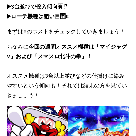
▶️3台並びで投入傾向🈶⁉️
▶️ローテ機種は狙い目🈶‼️
まずはXのポストをチェックしていきましょう！
ちなみに
今回の週間
オススメ
機種は「マイジャグ
V」および「スマスロ北斗の拳
」
！
オススメ機種は3台以上並びなどの仕掛けに絡み
やすいという傾向も！それでは結果の方を見てい
きましょう！