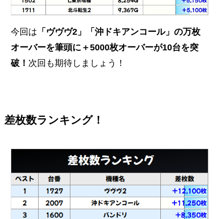
今回は
「
ヴヴヴ2
」「
沖ドキアンコール
」の万枚
オーバーを筆頭に
＋5000枚オーバーが
10台を突
破！
次回も期待しましょう！
差枚数ランキング！