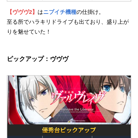
【ヴヴヴ2】
は
ニブイチ機種
の仕掛け。
至る所でハラキリドライブも出ており、盛り上が
りを魅せていた！
ピックアップ：ヴヴヴ