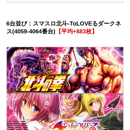
6台並び：スマスロ北斗-ToLOVEるダークネ
ス(4059-4064番台)
【平均+883枚】