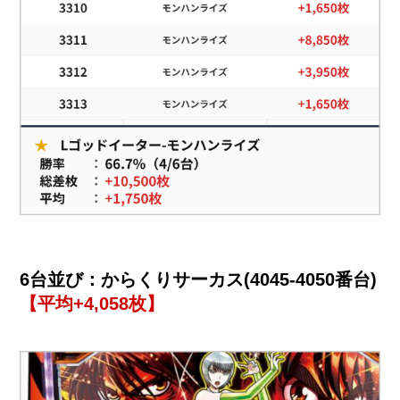
6台並び：からくりサーカス(4045-4050番台)
【平均+4,058枚】