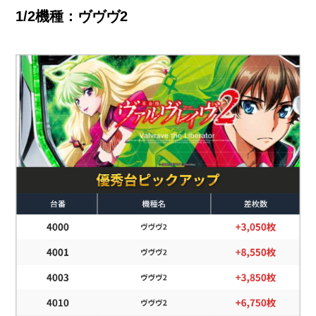
1/2機種：ヴヴヴ2