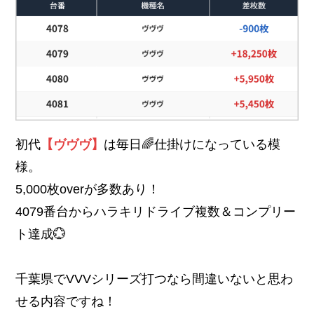
初代
【ヴヴヴ】
は毎日🌈仕掛けになっている模
様。
5,000枚overが多数あり！
4079番台からハラキリドライブ複数＆コンプリー
ト達成💮
千葉県でVVVシリーズ打つなら間違いないと思わ
せる内容ですね！