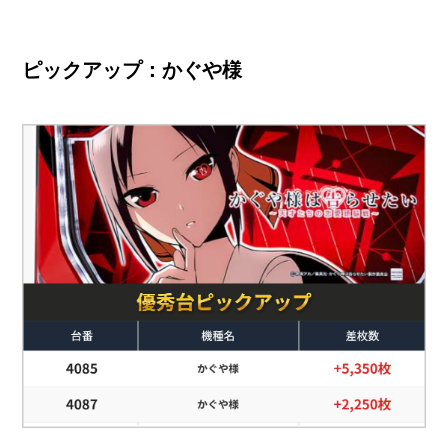
ピックアップ：かぐや様