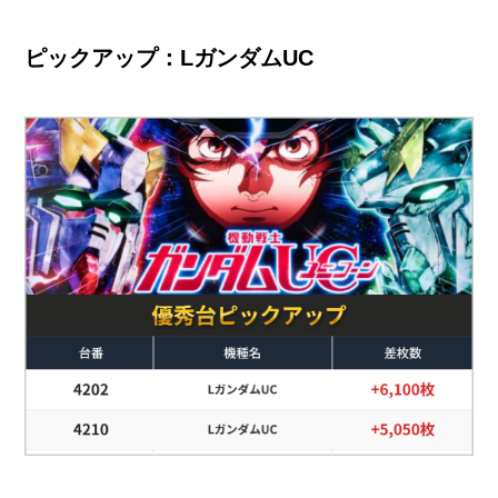
ピックアップ：LガンダムUC