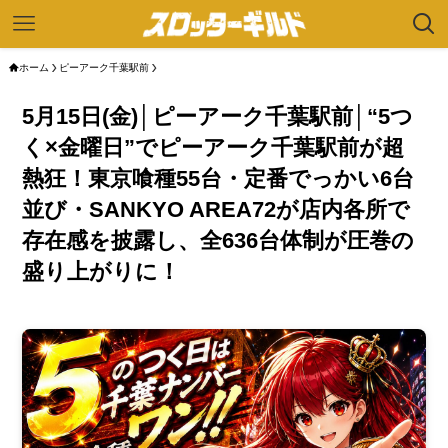
ホーム
ピーアーク千葉駅前
5月15日(金)│ピーアーク千葉駅前│“5つ
く×金曜日”でピーアーク千葉駅前が超
熱狂！東京喰種55台・定番でっかい6台
並び・SANKYO AREA72が店内各所で
存在感を披露し、全636台体制が圧巻の
盛り上がりに！