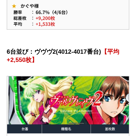
6台並び：ヴヴヴ2(4012-4017番台)
【平均
+2,550枚】