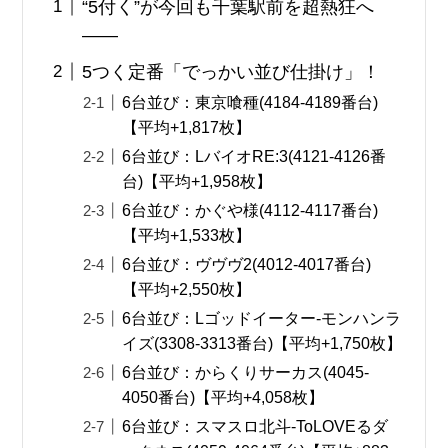
“5付く”が今回も千葉駅前を超熱狂へ
――
5つく定番「でっかい並び仕掛け」！
6台並び：東京喰種(4184-4189番台)
【平均+1,817枚】
6台並び：LバイオRE:3(4121-4126番
台)【平均+1,958枚】
6台並び：かぐや様(4112-4117番台)
【平均+1,533枚】
6台並び：ヴヴヴ2(4012-4017番台)
【平均+2,550枚】
6台並び：Lゴッドイーター-モンハンラ
イズ(3308-3313番台)【平均+1,750枚】
6台並び：からくりサーカス(4045-
4050番台)【平均+4,058枚】
6台並び：スマスロ北斗-ToLOVEるダ