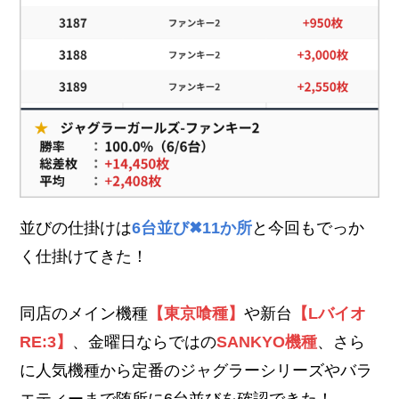
並びの仕掛けは
6台並び✖11か所
と今回もでっか
く仕掛けてきた！
同店のメイン機種
【東京喰種】
や新台
【Lバイオ
RE:3】
、金曜日ならではの
SANKYO機種
、さら
に人気機種から定番のジャグラーシリーズやバラ