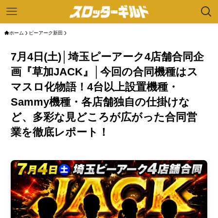
ホーム
ピーアーク新田
7月4日(土)│埼玉ピーアーク4店舗合同企
画『草加JACK』│今回の合同機種はス
マスロ化物語！4台以上設置機種・
Sammy機種・各店舗独自の仕掛けな
ど、多彩な見どころが広がった合同営
業を徹底レポート！