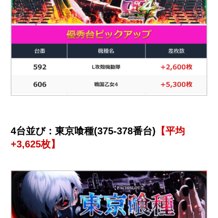
4台並び：東京喰種(375-378番台)
【平均
+3,625枚】