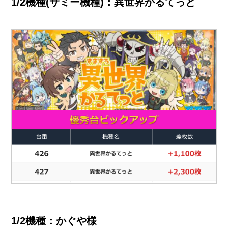
1/2機種(サミー機種)：異世界かるてっと
1/2機種：かぐや様