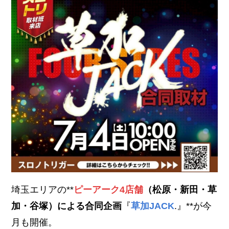
埼玉エリアの**
ピーアーク4店舗
（松原・新田・草
加・谷塚）による合同企画
『
草加JACK
.』**が今
月も開催。