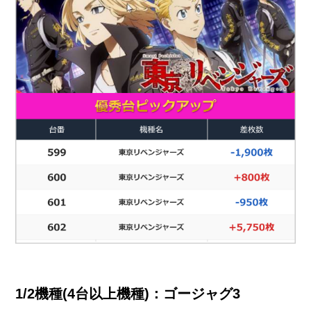
1/2機種(4台以上機種)：ゴージャグ3