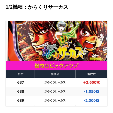
1/2機種：からくりサーカス