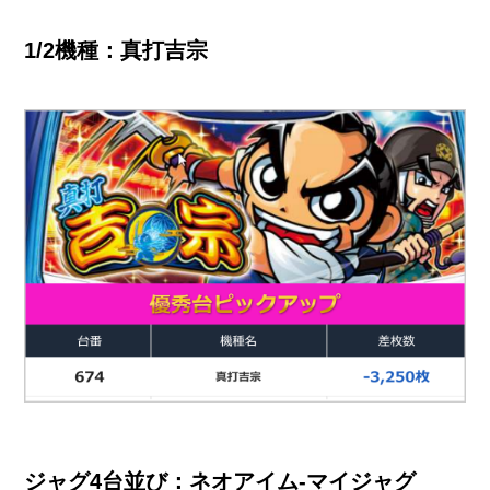
1/2機種：真打吉宗
ジャグ4台並び：ネオアイム-マイジャグ