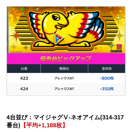
4台並び：マイジャグⅤ-ネオアイム(314-317
番台)
【平均+1,188枚】