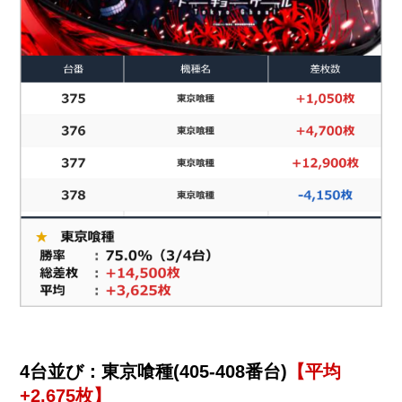
4台並び：東京喰種(405-408番台)
【平均
+2,675枚】