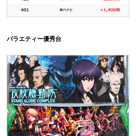
バラエティー優秀台