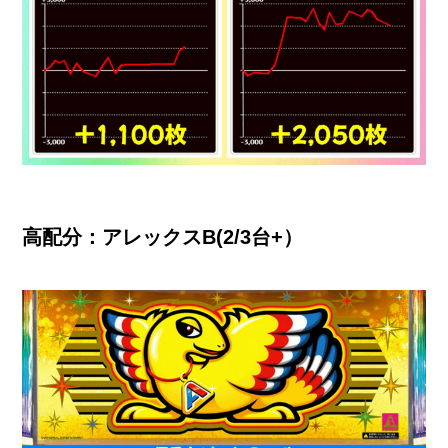
高配分：アレックスB(2/3台+）