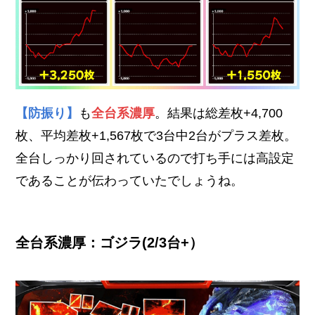
【防振り】
も
全台系濃厚
。結果は総差枚+4,700
枚、平均差枚+1,567枚で3台中2台がプラス差枚。
全台しっかり回されているので打ち手には高設定
であることが伝わっていたでしょうね。
全台系濃厚：ゴジラ(2/3台+）