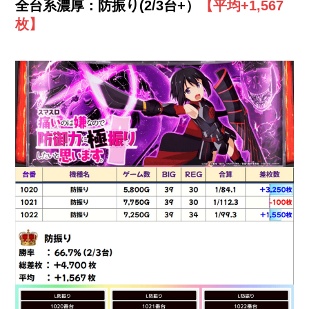
全台系濃厚：防振り(2/3台+）
【平均+1,567
枚】