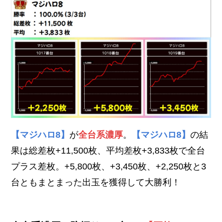
【マジハロ8】
が
全台系濃厚
。
【マジハロ8】
の結
果は総差枚+11,500枚、平均差枚+3,833枚で全台
プラス差枚。+5,800枚、+3,450枚、+2,250枚と3
台ともまとまった出玉を獲得して大勝利！