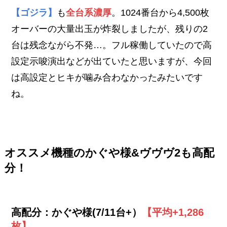
【ゴジラ】
も
全台系濃厚
。1024番台から4,500枚
オーバーの大量出玉が炸裂しましたが、残りの2
台は残念ながら不発…。フル稼働していたので高
設定示唆演出などが出ていたと思いますが、今回
は高設定とヒキが噛み合わなかったみたいです
ね。
オススメ機種のかぐや様&ヴヴヴ2も高配
分！
高配分：かぐや様(7/11台+）
【平均+1,286
枚】