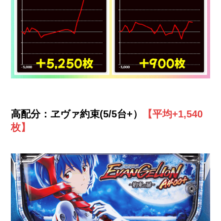
高配分：ヱヴァ約束(5/5台+）
【平均+1,540
枚】