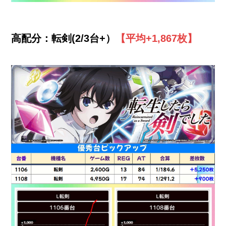
高配分：転剣(2/3台+）
【平均+1,867枚】