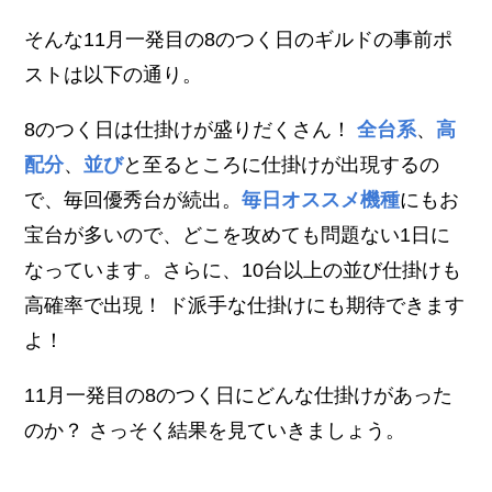
そんな11月一発目の8のつく日のギルドの事前ポ
ストは以下の通り。
8のつく日は仕掛けが盛りだくさん！
全台系
、
高
配分
、
並び
と至るところに仕掛けが出現するの
で、毎回優秀台が続出。
毎日オススメ機種
にもお
宝台が多いので、どこを攻めても問題ない1日に
なっています。さらに、10台以上の並び仕掛けも
高確率で出現！ ド派手な仕掛けにも期待できます
よ！
11月一発目の8のつく日にどんな仕掛けがあった
のか？ さっそく結果を見ていきましょう。