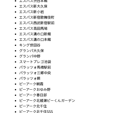
エスパス渋谷本館
エスパス新大久保
エスパス新小岩
エスパス新宿歌舞伎町
エスパス西武新宿駅前
エスパス高田馬場
エスパス溝の口新館
エスパス溝の口本館
キング世田谷
グランパ大久保
グランパ中野
スマートプレゴ池袋
パラッツォ馬橋駅前
パラッツォ三郷中央
パラッツォ蕨
ピーアーク朝霞
ピーアークおゆみ野
ピーアーク春日部
ピーアーク北綾瀬ピーくんガーデン
ピーアーク北千住
ピーアーク北千住SSS