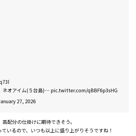
q73l
)、ネオアイム(５台島)…
pic.twitter.com/qBBF6p3sHG
January 27, 2026
、高配分の仕掛けに期待できそう。
っているので、いつも以上に盛り上がりそうですね！