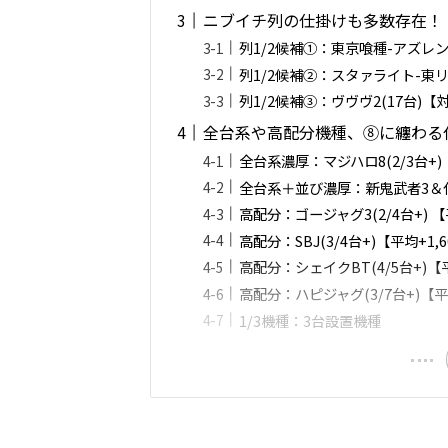
ニブイチ列の仕掛けも多数存在！
列1/2候補①：東京喰種-アズレン(
列1/2候補②：スタァライト-東リベ
列1/2候補③：ヴヴヴ2(17台)【対
全台系や高配分機種、⑧に纏わる
全台系濃厚：マジハロ8(2/3台+)
全台系＋並び濃厚：新鬼武者3＆化物語
高配分：ゴージャグ3(2/4台+) 【
高配分：SBJ(3/4台+)【平均+1,
高配分：シェイクBT(4/5台+)【平
高配分：ハピジャグ(3/7台+)【平
1/3機種：3台設置機種