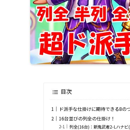
目次
ド派手な仕掛けに期待できる8の
16台並びの列全の仕掛け！
列全(16台)：新鬼武者2-Lハナビ(1