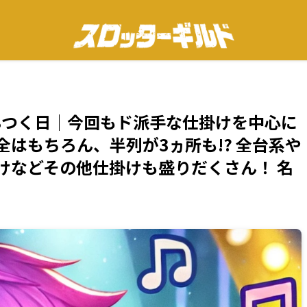
の8つく日│今回もド派手な仕掛けを中心に
はもちろん、半列が3ヵ所も!? 全台系や
けなどその他仕掛けも盛りだくさん！ 名