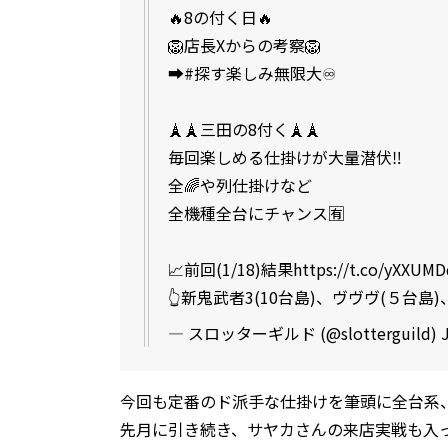
🔥8の付く日🔥
🦁店長Xからの考察🦁
➡️
#探す楽しみ無限大
♾
🗼🗼三田の8付く🗼🗼
毎回楽しめる仕掛けが大量潜伏‼️
全🌈や列仕掛けなど
全機種全台にチャンス🈶
📈前回(1/18)結果
https://t.co/yXXUMD
👆新鬼武者3(10台島)、ヴヴヴ(５台島
— スロッターギルド (@slotterguild)
今回も定番のド派手な仕掛けを筆頭に全台系
先月に引き続き、サヤカさんの来店実戦も入