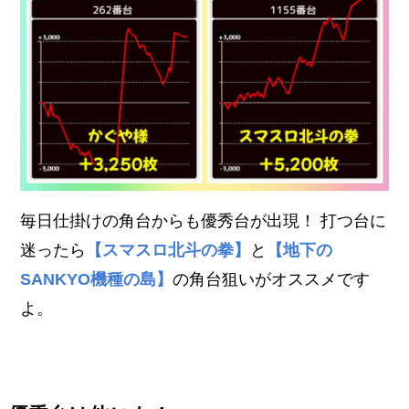
毎日仕掛けの角台からも優秀台が出現！ 打つ台に
迷ったら
【スマスロ北斗の拳】
と
【地下の
SANKYO機種の島】
の角台狙いがオススメです
よ。