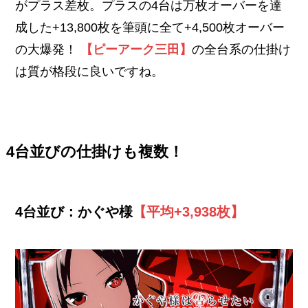
がプラス差枚。プラスの4台は万枚オーバーを達
成した+13,800枚を筆頭に全て+4,500枚オーバー
の大爆発！
【ピーアーク三田】
の全台系の仕掛け
は質が格段に良いですね。
4台並びの仕掛けも複数！
4台並び：かぐや様
【平均+3,938枚】