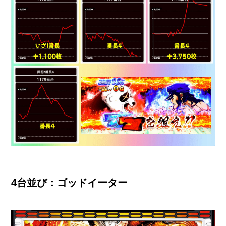
4台並び：ゴッドイーター