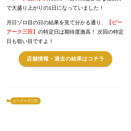
で大盛り上がりの1日になっていました！
月日ゾロ目の日の結果を見て分かる通り、
【ピー
アーク三田】
の特定日は期待度激高！ 次回の特定
日も狙い目ですよ！
店舗情報・過去の結果はコチラ
ピーアーク三田