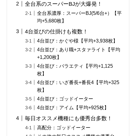
全台系のスーパーBJが大爆発！
全台系濃厚：スーパーBJ(5/6台+）【平
均+5,680枚】
4台並びの仕掛けも複数！
4台並び：かぐや様【平均+3,938枚】
4台並び：あり職+スタァライト【平均
+1,200枚】
4台並び：バラエティ【平均+1,125
枚】
4台並び：いざ番長+番長4【平均+325
枚】
4台並び：ゴッドイーター
4台並び：アイム【平均+925枚】
毎日オススメ機種にも優秀台多数！
高配分：ゴッドイーター