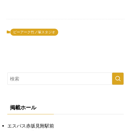
ピーアーク竹ノ塚スタジオ
掲載ホール
エスパス赤坂見附駅前