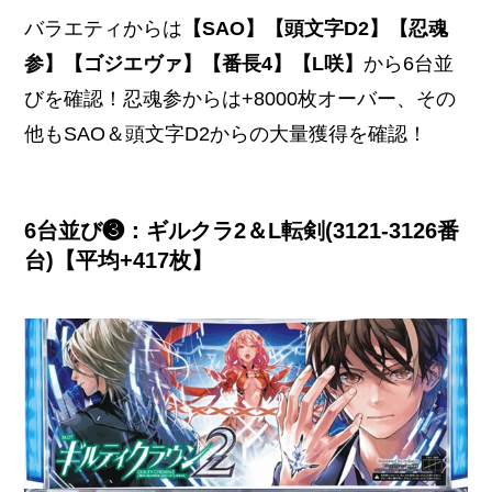
バラエティからは
【SAO】【頭文字D2】
【忍魂
参】【ゴジエヴァ】【番長4】【L咲】
から6台並
びを確認！忍魂参からは+8000枚オーバー、その
他もSAO＆頭文字D2からの大量獲得を確認！
6台並び❸：ギルクラ2＆L転剣(3121-3126番
台)【平均+417枚】