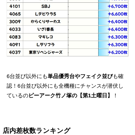
6台並び以外にも
単品優秀台やフェイク並び
も確
認！6台並び以外にも全機種にチャンスが潜伏し
ているの
ピーアーク竹ノ塚の【第1土曜日】
！
店内差枚数ランキング