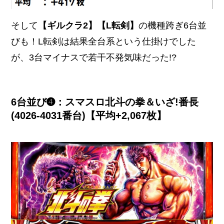
そして
【ギルクラ2】【L転剣】
の機種跨ぎ6台並
びも！L転剣は結果全台系という仕掛けでした
が、3台マイナスで若干不発気味だった!?
6台並び➍：スマスロ北斗の拳＆いざ!番長
(4026-4031番台)【平均+2,067枚】