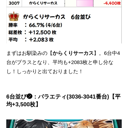
まずはお馴染みの【
からくりサーカス
】。6台中4
台がプラスとなり、平均も+2083枚と申し分な
し！しっかりと出ておりました！
6台並び❷：バラエティ(3036-3041番台)【平
均+3,500枚】