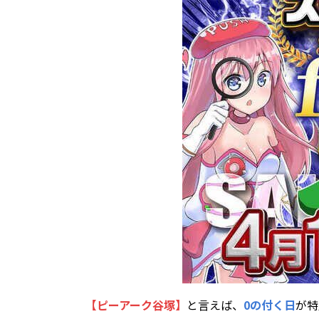
【ピーアーク谷塚】
と言えば、
0の付く日
が特