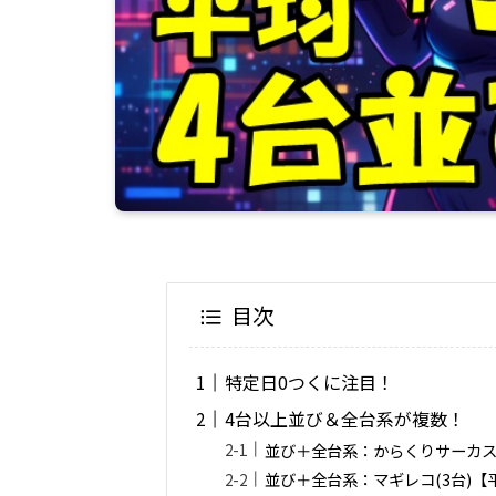
目次
特定日0つくに注目！
4台以上並び＆全台系が複数！
並び＋全台系：からくりサーカス(3
並び＋全台系：マギレコ(3台)【平