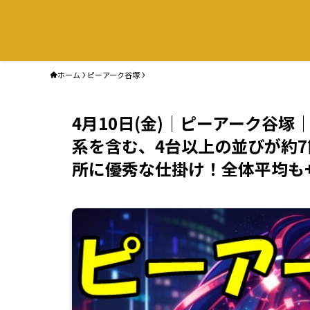
ホーム
ピーアーク谷塚
4月10日(金)│ピーアーク谷
系を含む、4台以上の並びが約
所に優秀な仕掛け！全体平均も+3