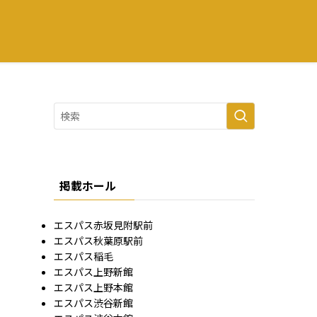
掲載ホール
エスパス赤坂見附駅前
エスパス秋葉原駅前
エスパス稲毛
エスパス上野新館
エスパス上野本館
エスパス渋谷新館