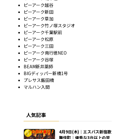
ピーアーク越谷
ピーアーク新田
ピーアーク草加
ピーアーク竹ノ塚スタジオ
ピーアーク千葉駅前
ピーアーク松原
ピーアーク三田
ピーアーク南行徳NEO
ピーアーク谷塚
BEAM新井薬師
BIGディッパー新橋1号
プレサス飯田橋
マルハン入間
人気記事
4月9日(木)｜エスパス新宿歌
舞伎町｜優秀な3台以上の並