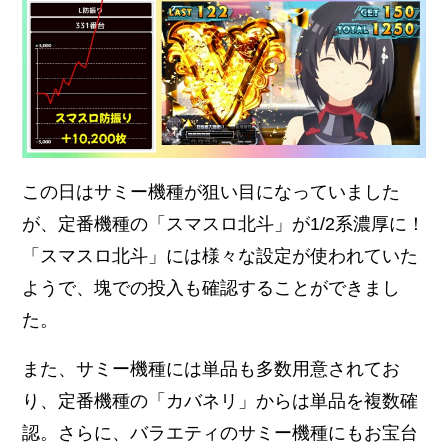
この日はサミー機種が狙い目になっていました
が、定番機種の「スマスロ北斗」が1/2系濃厚に！
「スマスロ北斗」には様々な設定が使われていた
ようで、塊での投入も確認することができまし
た。
また、サミー機種には単品も多数用意されてお
り、定番機種の「カバネリ」からは単品を複数確
認。さらに、バラエティのサミー機種にもお宝台