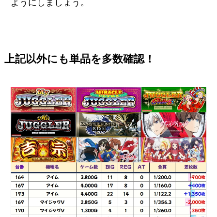
ようにしましょう。
上記以外にも単品を多数確認！