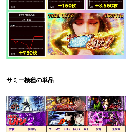
サミー機種の単品