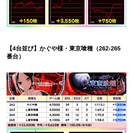
【4台並び】かぐや様・東京喰種（262-265
番台）