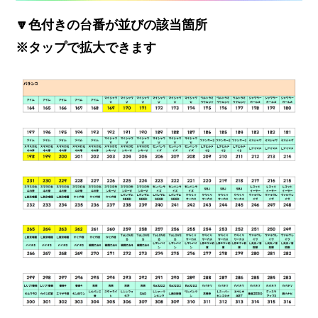
🔽色付きの台番が並びの該当箇所
※タップで拡大できます