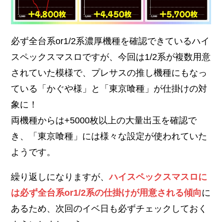
必ず全台系or1/2系濃厚機種を確認できているハイ
スペックスマスロですが、今回は1/2系が複数用意
されていた模様で、プレサスの推し機種にもなっ
ている「かぐや様」と「東京喰種」が仕掛けの対
象に！
両機種からは+5000枚以上の大量出玉を確認で
き、「東京喰種」には様々な設定が使われていた
ようです。
繰り返しになりますが、
ハイスペックスマスロに
は必ず全台系or1/2系の仕掛けが用意される傾向
に
あるため、次回のイベ日も必ずチェックしておく