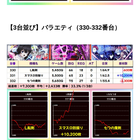
【3台並び】バラエティ（330-332番台）