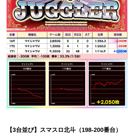
【3台並び】スマスロ北斗（198-200番台）