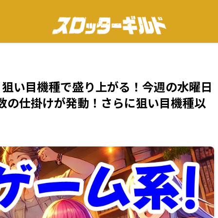
橋｜狙い目機種で盛り上がる！今週の水曜日
数の仕掛けが発動！さらに狙い目機種以