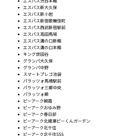
エスパス渋谷本館
エスパス新大久保
エスパス新小岩
エスパス新宿歌舞伎町
エスパス西武新宿駅前
エスパス高田馬場
エスパス溝の口新館
エスパス溝の口本館
キング世田谷
グランパ大久保
グランパ中野
スマートプレゴ池袋
パラッツォ馬橋駅前
パラッツォ三郷中央
パラッツォ蕨
ピーアーク朝霞
ピーアークおゆみ野
ピーアーク春日部
ピーアーク北綾瀬ピーくんガーデン
ピーアーク北千住
ピーアーク北千住SSS