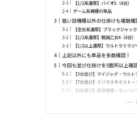
【1/2系濃厚】バイオ5（4台）
ゲーム系機種の単品
狙い目機種以外の仕掛けも複数確
【全台系濃厚】ブラックジャック
【1/2系濃厚】戦国乙女4（4台）
【1/2以上濃厚】ウルトラミラジ
上記以外にも単品を多数確認！
今回も並び仕掛けを5箇所以上確
【3台並び】マイジャグ・ウルトラ
【7台並び】ミリマスネクスト・ゴ
【3台並び】東京喰種・モンハンライ