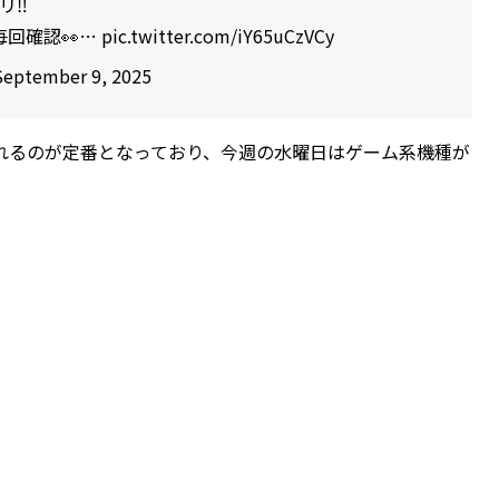
リ‼
回確認👀…
pic.twitter.com/iY65uCzVCy
September 9, 2025
れるのが定番となっており、今週の水曜日はゲーム系機種が