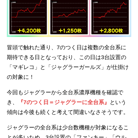
冒頭で触れた通り、7のつく日は複数の全台系に
期待できる日となっており、この日は3台設置の
「マギレコ」と「ジャグラーガールズ」が仕掛け
の対象に！
今回もジャグラーから全台系濃厚機種を確認で
き、
『7のつく日＝ジャグラーに全台系』
という
傾向は今後も続くと考えて間違いなさそうです。
ジャグラーの全台系は少台数機種が対象になるこ
とが多いため、3台設置の「ファンキー」「ウル