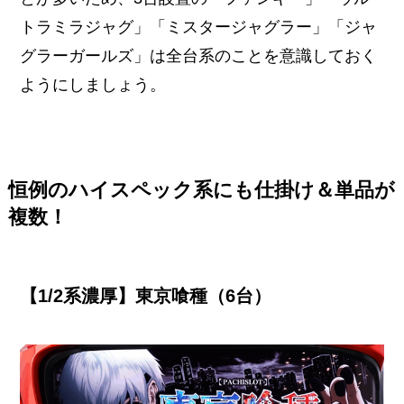
トラミラジャグ」「ミスタージャグラー」「ジャ
グラーガールズ」は全台系のことを意識しておく
ようにしましょう。
恒例のハイスペック系にも仕掛け＆単品が
複数！
【1/2系濃厚】東京喰種（6台）