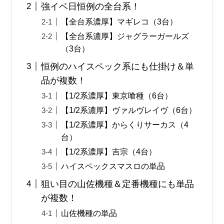
強イベ日恒例の全台系！
【全台系濃厚】マギレコ（3台）
【全台系濃厚】ジャグラーガールズ
（3台）
恒例のハイスペック系にも仕掛け＆単
品が複数！
【1/2系濃厚】東京喰種（6台）
【1/2系濃厚】ヴァルヴレイヴ（6台）
【1/2系濃厚】からくりサーカス（4
台）
【1/2系濃厚】吉宗（4台）
ハイスペックスマスロの単品
狙い目の山佐機種＆定番機種にも単品
が複数！
山佐機種の単品