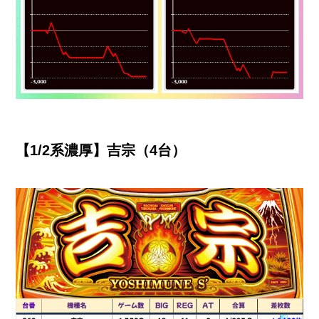
【1/2系濃厚】吉宗（4台）