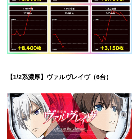
【1/2系濃厚】ヴァルヴレイヴ（6台）