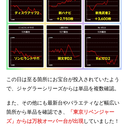
この日は至る箇所にお宝台が投入されていたよう
で、ジャグラーシリーズからは単品を複数確認。
また、その他にも最新台やバラエティなど幅広い
箇所から単品を確認でき、
「東京リベンジャー
ズ」からは万枚オーバー台が出現
していました！