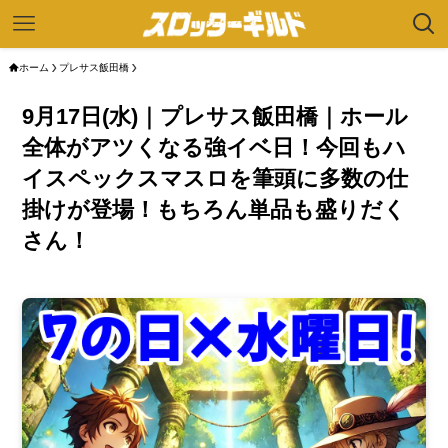
ホーム
プレサス飯田橋
9月17日(水)｜プレサス飯田橋｜ホール
全体がアツくなる強イベ日！今回もハ
イスペックスマスロを筆頭に多数の仕
掛けが登場！もちろん単品も盛りだく
さん！