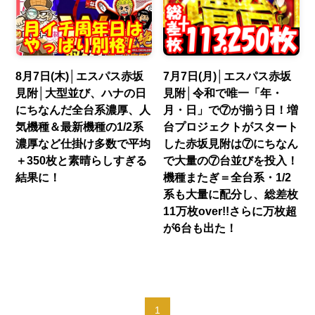
8月7日(木)│エスパス赤坂
7月7日(月)│エスパス赤坂
見附│大型並び、ハナの日
見附│令和で唯一「年・
にちなんだ全台系濃厚、人
月・日」で⑦が揃う日！増
気機種＆最新機種の1/2系
台プロジェクトがスタート
濃厚など仕掛け多数で平均
した赤坂見附は⑦にちなん
＋350枚と素晴らしすぎる
で大量の⑦台並びを投入！
結果に！
機種またぎ＝全台系・1/2
系も大量に配分し、総差枚
11万枚over!!さらに万枚超
が6台も出た！
1