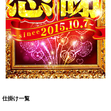
仕掛け一覧