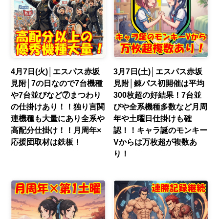
4月7日(火)│エスパス赤坂
3月7日(土)│エスパス赤坂
見附│7の日なので7台機種
見附│錬パス初開催は平均
や7台並びなど⑦まつわり
300枚超の好結果！7台並
の仕掛けあり！！独り言関
びや全系機種多数など月周
連機種も大量にあり全系や
年や土曜日仕掛けも確
高配分仕掛け！！月周年×
認！！キャラ誕のモンキー
応援団取材は鉄板！
Vからは万枚超が複数あ
り！