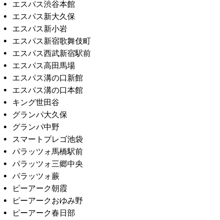
エスパス渋谷本館
エスパス新大久保
エスパス新小岩
エスパス新宿歌舞伎町
エスパス西武新宿駅前
エスパス高田馬場
エスパス溝の口新館
エスパス溝の口本館
キング世田谷
グランパ大久保
グランパ中野
スマートプレゴ池袋
パラッツォ馬橋駅前
パラッツォ三郷中央
パラッツォ蕨
ピーアーク朝霞
ピーアークおゆみ野
ピーアーク春日部