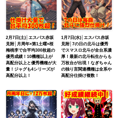
2月7日(土)│エスパス赤坂
1月7日(水)│エスパス赤坂
見附│月周年×第1土曜×桜
見附│7の日の北斗は優秀
梅桃李で台平均300枚超の
でスマスロ北斗が全台系濃
優秀成績！10機種以上が
厚！最新の北斗転生からも
高配分以上と優秀機種が大
万枚台が出現！なぎちゃん
量！ジャグも4シリーズが
の独り言関連機種は全系や
高配分以上！
高配分仕掛け複数！