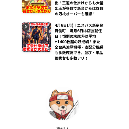
出！王道の仕掛けからも大量
出玉が多数で新台からは複数
の万枚オーバーも確認！
4月6日(月)｜エスパス新宿歌
舞伎町｜毎月6日は店長就任
日！恒例の末尾⑥は平均
+1400枚超の好成績！また
全台系濃厚機種・高配分機種
も多数確認でき、並び・単品
優秀台も多数アリ！
管理人