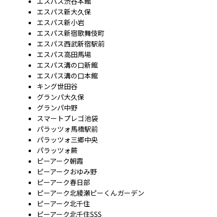
エスパス渋谷本館
エスパス新大久保
エスパス新小岩
エスパス新宿歌舞伎町
エスパス西武新宿駅前
エスパス高田馬場
エスパス溝の口新館
エスパス溝の口本館
キング世田谷
グランパ大久保
グランパ中野
スマートプレゴ池袋
パラッツォ馬橋駅前
パラッツォ三郷中央
パラッツォ蕨
ピーアーク朝霞
ピーアークおゆみ野
ピーアーク春日部
ピーアーク北綾瀬ピーくんガーデン
ピーアーク北千住
ピーアーク北千住SSS