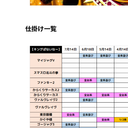
仕掛け一覧